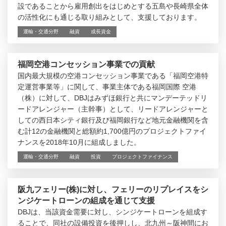
設であることから雇用創出をはじめとする五島や長崎県全体
の活性化にも通じる取り組みとして、支援しております。
運輸・交通分野
融資
成長資金
福岡空港コンセッション事業での貢献
国内最大規模の空港コンセッション事業である「福岡空港特
定運営事業等」に関して、事業主体である福岡国際 空港
（株）に対して、DBJはみずほ銀行と共にマンデーテッドリ
ードアレンジャー（主幹事）として、リードアレンジャーと
しての西日本シティ銀行及び福岡銀行など地元金融機関を含
む計12の金融機関と総額約1,700億円のプロジェクトファイ
ナンスを2018年10月に組成しました。
運輸・交通分野
融資
投資
プロジェクトファイナンス
阪九フェリー(株)に対し、フェリーのリプレイスをシ
ンジケートローンの組成を通じて支援
DBJは、当該資金需要に対し、シンジケートローンを組成す
ることで、同社の設備投資を後押しし、北九州～阪神間にお