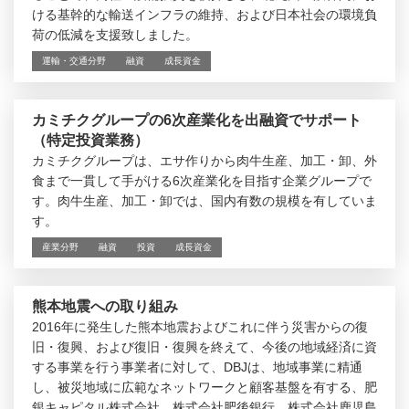
ける基幹的な輸送インフラの維持、および日本社会の環境負
荷の低減を支援致しました。
運輸・交通分野
融資
成長資金
カミチクグループの6次産業化を出融資でサポート
（特定投資業務）
カミチクグループは、エサ作りから肉牛生産、加工・卸、外
食まで一貫して手がける6次産業化を目指す企業グループで
す。肉牛生産、加工・卸では、国内有数の規模を有していま
す。
産業分野
融資
投資
成長資金
熊本地震への取り組み
2016年に発生した熊本地震およびこれに伴う災害からの復
旧・復興、および復旧・復興を終えて、今後の地域経済に資
する事業を行う事業者に対して、DBJは、地域事業に精通
し、被災地域に広範なネットワークと顧客基盤を有する、肥
銀キャピタル株式会社、株式会社肥後銀行、株式会社鹿児島