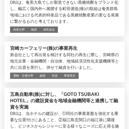
DBJは、奄美大島でしか製造できない黒糖焼酎をブランド化
し、幅広く国内外へ展開する町田酒造(株)の取組は奄美群島
地域における代表的特産品である黒糖焼酎産業の更なる発展
に繋がるものと考えております。
産業分野
融資
成長資金
宮崎カーフェリー(株)の事業再生
新会社として再出発を検討する同社の再生に際し、宮崎県の
地元企業・金融機関・自治体、地域経済活性化支援機構等と
共に出資を実行し、併せて融資を行いました。
運輸・交通分野
融資
投資
事業再生
五島自動車(株)に対し、「GOTO TSUBAKI
HOTEL」の建設資金を地域金融機関等と連携して融
資を実施
DBJは、当ホテルの建設が、①同社の事業基盤を強化する重
要な位置付けにあること、②福江島玄関口の福江港に隣接
し、ビジネスからレジャーに至る様々なニーズに応え得る施