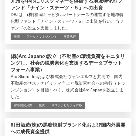
九州を中心にリスクマネーを供給する地域特化型フ
ァンド「ナイン・ステーツ・５」への出資
DBJは、(株)福岡キャピタルパートナーズの運営する地域特
化型ファンド「ナイン・ステーツ・5」に出資を行い、当フ
ァンドの設立を支援しました。
投資
アセットマネジメント
事業承継
(株)Arc Japanの設立（不動産の環境負荷をモニタリ
ングし、社会の脱炭素化を支援するデータプラット
フォーム事業）
Arc Skoru, Incおよび株式会社ヴォンエルフと共同で、国内
不動産のサステナビリティ向上と脱炭素社会への移行（トラ
ンジション）を目指すべく、株式会社Arc Japanを設立しま
した。
都市開発分野
投資
サステナビリティ対応
町田酒造(株)の黒糖焼酎ブランド化および国内外展開
への成長資金提供