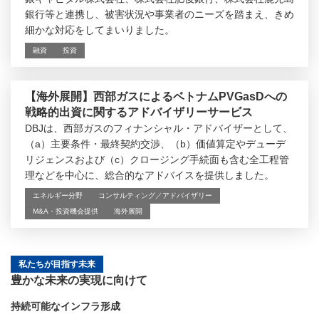
銀行等と連携し、被害状況や事業者のニーズを踏まえ、きめ
細かな対応をしてまいりました。
融資
投資
【海外展開】西部ガスによるベトナムPVGasDへの
戦略的出資に関するアドバイザリーサービス
DBJは、西部ガスのフィナンシャル・アドバイザーとして、
（a）主要条件・最終契約交渉、（b）価値算定やデューデ
リジェンスおよび（c）クロージング手続面も含む全工程管
理などを中心に、総合的なアドバイスを提供しました。
エネルギー分野
コンサルティング／アドバイザリー
M&A・投資機会提供
海外展開
私たちが目指す未来
豊かな未来の実現に向けて
持続可能なインフラ形成