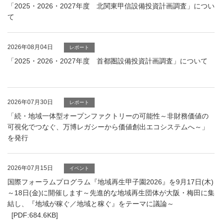
「2025・2026・2027年度 北関東甲信設備投資計画調査」につい
て
2026年08月04日
レポート
「2025・2026・2027年度 首都圏設備投資計画調査」について
2026年07月30日
レポート
「続・地域一体型オープンファクトリーの可能性～非財務価値の
可視化でつなぐ、万博レガシーから価値創出エコシステムへ～」
を発行
PDFファイルが新規ウィンドウで開きます
2026年07月15日
イベント
国際フォーラムプログラム『地域再生甲子園2026』を9月17日(木)
～18日(金)に開催します～先進的な地域再生団体が大阪・梅田に集
結し、『地域が稼ぐ／地域と稼ぐ』をテーマに議論～
[PDF:684.6KB]