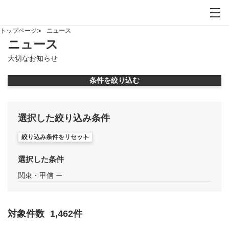
お問い合わせ
サイト内検索を開
メイ
トップページ
ニュース
ニュース
大切なお知らせ
条件を絞り込む
モーダルウィンドウを開きます
選択した絞り込み条件
絞り込み条件をリセット
選択した条件
関東・甲信
対象件数
1,462
件