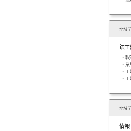
地域デ
鉱工
- 
- 
- 
- 
地域デ
情報