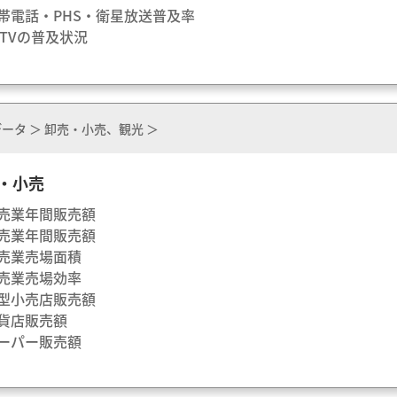
携帯電話・PHS・衛星放送普及率
CATVの普及状況
ータ ＞ 卸売・小売、観光 ＞
・小売
卸売業年間販売額
小売業年間販売額
小売業売場面積
小売業売場効率
大型小売店販売額
百貨店販売額
スーパー販売額