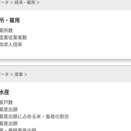
ータ ＞ 経済・雇用 ＞
所・雇用
事業所数
製造業従業者数
有効求人倍率
ータ ＞ 産業 ＞
水産
農家戸数
農業産出額
農業産出額に占める米・畜産の割合
林業産出額
漁業・養殖業産出額