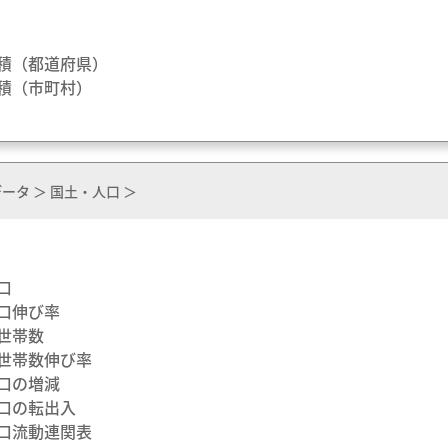
面積（都道府県）
面積（市町村）
ータ ＞ 国土・人口 ＞
人口
人口伸び率
総世帯数
総世帯数伸び率
人口の増減
人口の転出入
人口流動連関表