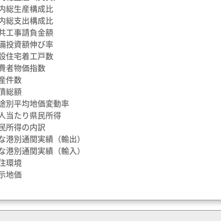
県内総生産構成比
県内総支出構成比
公共工事請負金額
設備投資額伸び率
新設住宅着工戸数
消費者物価指数
倒産件数
負債総額
用途別平均地価変動率
一人当たり県民所得
県民所得の内訳
主な港別通関実績（輸出）
主な港別通関実績（輸入）
居住環境
公示地価