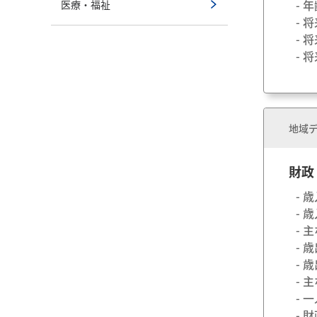
- 
医療・福祉
- 
- 
- 
地域デ
財政
- 
- 
- 
- 
- 
- 
- 
- 