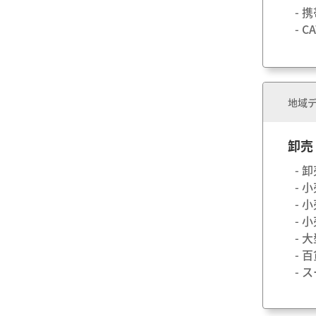
- 
- 
地域デ
卸売
- 
- 
- 
- 
- 
- 
- 