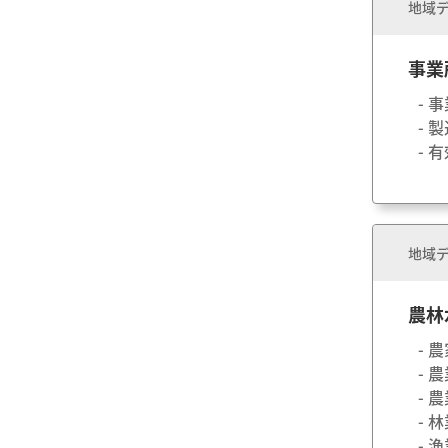
地域デ
事業
- 
- 
- 
地域デ
農林
- 
- 
- 
- 
- 