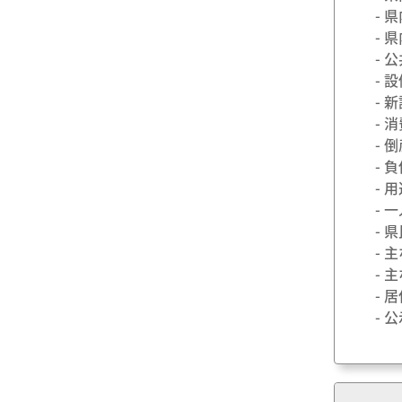
- 
- 
- 
- 
- 
- 
- 
- 
- 
- 
- 
- 
- 
- 
- 