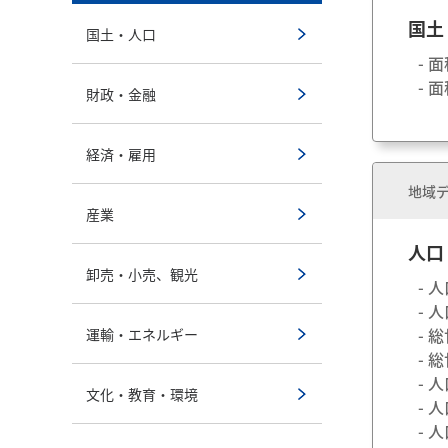
国土
国土・人口
- 
- 
財政・金融
経済・雇用
地域デ
産業
人口
卸売・小売、観光
- 
- 
- 
運輸・エネルギー
- 
- 
文化・教育・環境
- 
- 