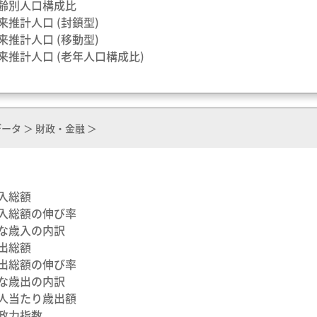
年齢別人口構成比
将来推計人口 (封鎖型)
将来推計人口 (移動型)
将来推計人口 (老年人口構成比)
ータ ＞ 財政・金融 ＞
歳入総額
歳入総額の伸び率
主な歳入の内訳
歳出総額
歳出総額の伸び率
主な歳出の内訳
一人当たり歳出額
財政力指数