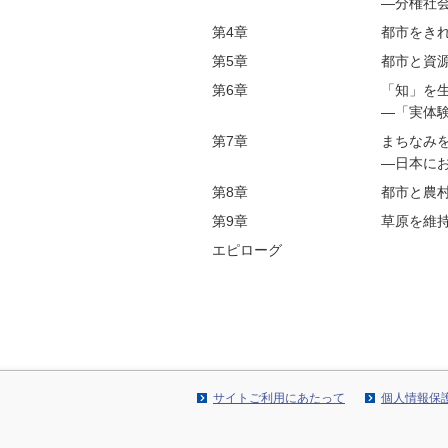
―分権社
第4章
都市をき
第5章
都市と資
第6章
「知」を
―「実体
第7章
まちなみ
―日本に
第8章
都市と農
第9章
草原を維
エピローグ
サイトご利用にあたって
個人情報保