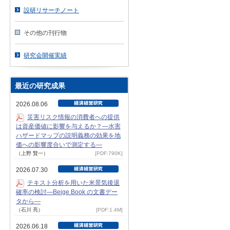
設研リサーチノート
その他の刊行物
研究会開催実績
最近の研究成果
2026.08.06
災害リスク情報の消費者への提供
は資産価値に影響を与えるか？―水害
ハザードマップの説明義務の効果を地
価への影響度合いで測定する―
（上野 賢一）
[PDF:790K]
2026.07.30
テキスト分析を用いた米景気後退
確率の検討―Beige Book の文書デー
タから―
（石川 亮）
[PDF:1.4M]
2026.06.18