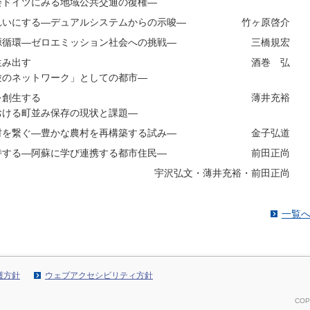
会ドイツにみる地域公共交通の復権―
れいにする―デュアルシステムからの示唆―
竹ヶ原啓介
源循環―ゼロエミッション社会への挑戦―
三橋規宏
生み出す
酒巻 弘
験のネットワーク」としての都市―
を創生する
薄井充裕
おける町並み保存の現状と課題―
村を繋ぐ―豊かな農村を再構築する試み―
金子弘道
持する―阿蘇に学び連携する都市住民―
前田正尚
宇沢弘文・薄井充裕・前田正尚
一覧
護方針
ウェブアクセシビリティ方針
COP