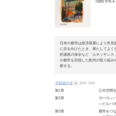
ISBN 978-4
日本の都市は経済発展により外見
に目を向けたとき、果たしてよく
的遺産の保全など「ルネッサンス
の都市を目指した欧州の取り組み
察する。
プロローグ
[PDF: 35K]
第1章
公共空間
第2章
ヨーロッ
―ビルバ
第3章
都市をつ