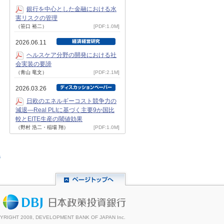
銀行を中心とした金融における水
害リスクの管理
（笹口 裕二）
[PDF:1.0M]
2026.06.11
ヘルスケア分野の開発における社
会実装の要諦
（青山 竜文）
[PDF:2.1M]
2026.03.26
日欧のエネルギーコスト競争力の
減退―Real PLIに基づく主要9か国比
較とEITE生産の閾値効果
（野村 浩二・稲場 翔）
[PDF:1.0M]
へ
YRIGHT 2008, DEVELOPMENT BANK OF JAPAN Inc.