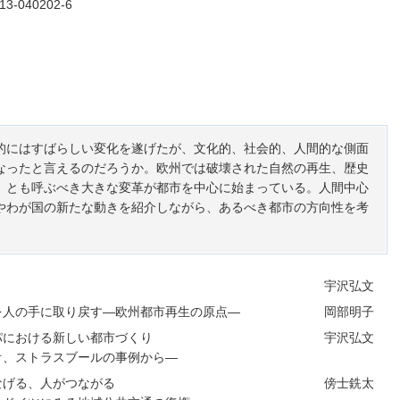
-13-040202-6
的にはすばらしい変化を遂げたが、文化的、社会的、人間的な側面
なったと言えるのだろうか。欧州では破壊された自然の再生、歴史
」とも呼ぶべき大きな変革が都市を中心に始まっている。人間中心
やわが国の新たな動きを紹介しながら、あるべき都市の方向性を考
宇沢弘文
を人の手に取り戻す―欧州都市再生の原点―
岡部明子
パにおける新しい都市づくり
宇沢弘文
オ、ストラスブールの事例から―
なげる、人がつながる
傍士銑太