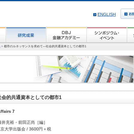
ENGLISH
s
>
都市のルネッサンスを求めて―社会的共通資本としての都市1
社会的共通資本としての都市1
fairs 7
薄井充裕・前田正尚［編］
 東京大学出版会 / 3600円＋税