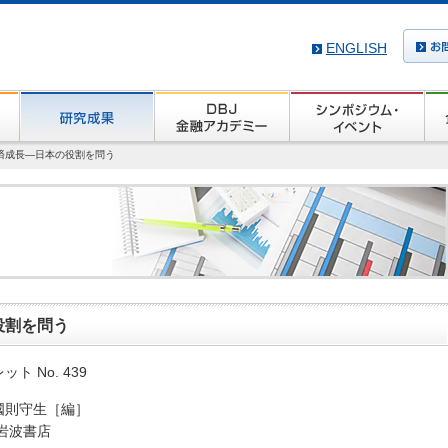
ENGLISH
済成長―日本の役割を問う
役割を問う
ト No. 439
國則守生［編］
0 岩波書店