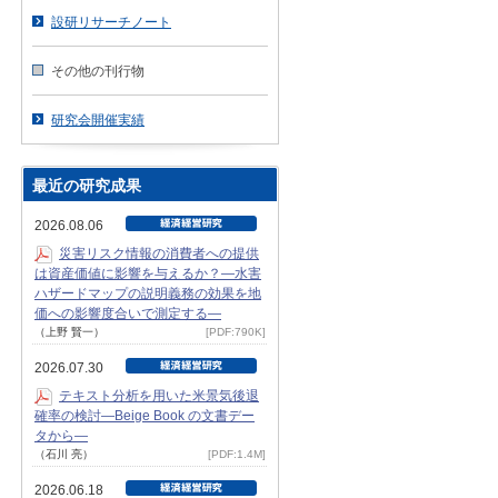
設研リサーチノート
その他の刊行物
研究会開催実績
最近の研究成果
2026.08.06
災害リスク情報の消費者への提供
は資産価値に影響を与えるか？―水害
ハザードマップの説明義務の効果を地
価への影響度合いで測定する―
（上野 賢一）
[PDF:790K]
2026.07.30
テキスト分析を用いた米景気後退
確率の検討―Beige Book の文書デー
タから―
（石川 亮）
[PDF:1.4M]
2026.06.18