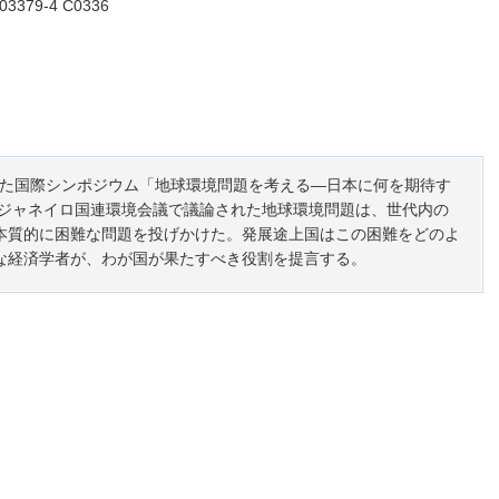
003379-4 C0336
かれた国際シンポジウム「地球環境問題を考える―日本に何を期待す
・ジャネイロ国連環境会議で議論された地球環境問題は、世代内の
本質的に困難な問題を投げかけた。発展途上国はこの困難をどのよ
な経済学者が、わが国が果たすべき役割を提言する。