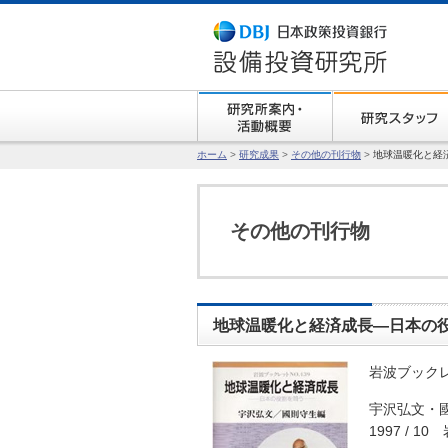
ホーム
>
研究成果
>
その他の刊行物
>
地球温暖化と経
その他の刊行物
地球温暖化と経済成長―日本の
岩波ブックレッ
宇沢弘文・
1997 / 1