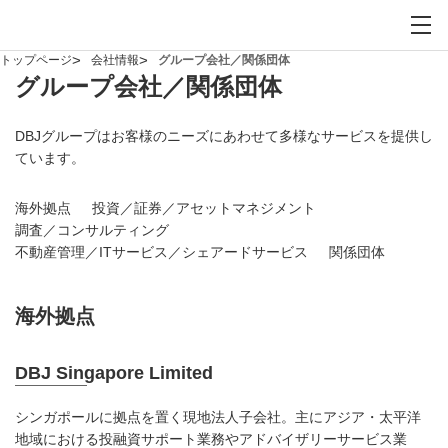
お問い合わせ
サイト内検索を開
メイ
トップページ
会社情報
グループ会社／関係団体
グループ会社／関係団体
DBJグループはお客様のニーズにあわせて多様なサービスを提供し
ています。
海外拠点
投資／証券／アセットマネジメント
調査／コンサルティング
不動産管理／ITサービス／シェアードサービス
関係団体
海外拠点
DBJ Singapore Limited
シンガポールに拠点を置く現地法人子会社。主にアジア・太平洋
地域における投融資サポート業務やアドバイザリーサービス業