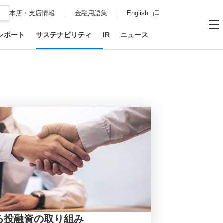
新規ウィンドウを開
本店・支店情報
金融用語集
English
レポート
サステナビリティ
IR
ニュース
お問い合わせ
サイト内
メ
る投融資の取り組み