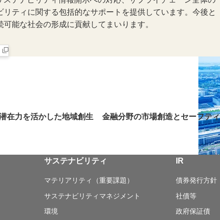
ビリティに関する包括的なサポートを提供しています。今後と
続可能な社会の形成に貢献してまいります。
す
潜在力を活かした地域創生
金融分野の市場創造とセーフティ
サステナビリティ
IR
マテリアリティ（重要課題）
債券発行方針
サステナビリティマネジメント
社債等
環境
政府保証債