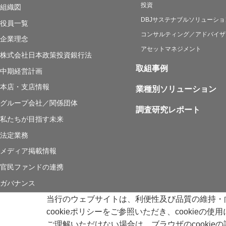
投資
組織図
DBJサステナブルソリューショ
役員一覧
コンサルティング／アドバイザ
企業理念
アセットマネジメント
株式会社日本政策投資銀行法
取組事例
中期経営計画
本店・支店情報
業種別ソリューション
グループ会社／関係団体
調査研究レポート
私たちが目指す未来
法定業務
メディア掲載情報
官民ファンドの連携
ガバナンス
当行のウェブサイトは、利便性及び品質の維持・向上
動画ライブラリー
株式会社日本政策投資銀行 登録金融機関 関東財務局長（登金）第6
cookieポリシーをご参照いただき、cookie
ご理解いただけない場合は、ブラウザのcookie
COPYRIGHT, DEVELOPMENT BANK OF JAPAN INC.