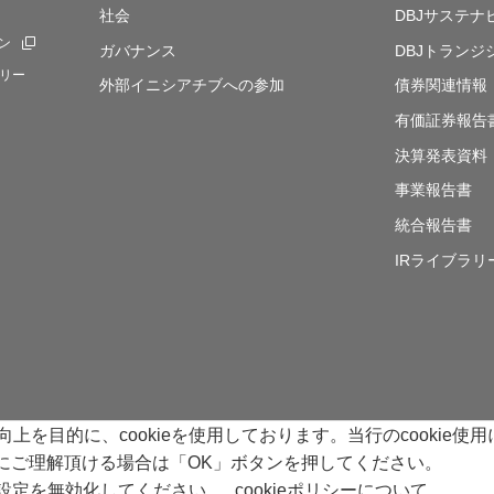
社会
DBJサステ
ン
新規ウィンドウを開きます
ガバナンス
DBJトランジ
リー
外部イニシアチブへの参加
債券関連情報
有価証券報告
決算発表資料
事業報告書
統合報告書
IRライブラリ
を目的に、cookieを使用しております。当行のcookie使
40号 加入協会 日本証券業協会
の使用にご理解頂ける場合は「OK」ボタンを押してください。
の設定を無効化してください。
cookieポリシーについて