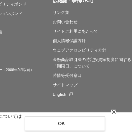
広報誌「季刊DBJ」
ナビリティボンド
リンク集
ションボンド
お問い合わせ
サイトご利用にあたって
書
個人情報保護方針
ウェブアクセシビリティ方針
金融商品取引法の特定投資家制度に関する
「期限日」について
ー
（2008年9月以前）
苦情等受付窓口
サイトマップ
English
新規ウィンドウを開きます
cooki
用については
OK