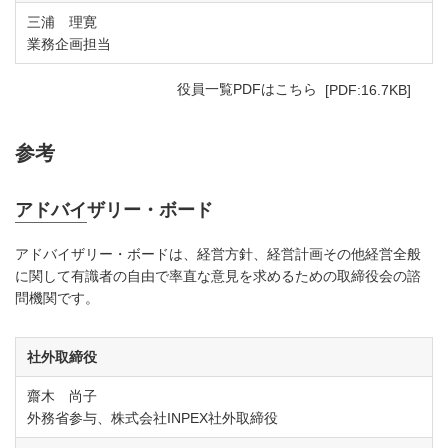
三浦 理寛
業務企画担当
PD
役員一覧PDFはこちら
[PDF:16.7KB]
参考
アドバイザリー・ボード
アドバイザリー・ボードは、経営方針、経営計画その他経営全般
に関して有識者の自由で率直な意見を求めるための取締役会の諮
問機関です。
社外取締役
齋木 尚子
外務省参与、株式会社INPEX社外取締役