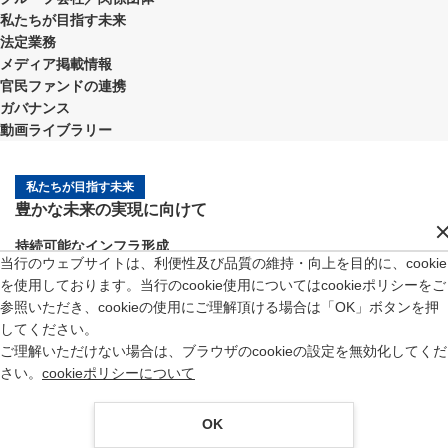
私たちが目指す未来
法定業務
メディア掲載情報
官民ファンドの連携
ガバナンス
動画ライブラリー
私たちが目指す未来
豊かな未来の実現に向けて
持続可能なインフラ形成
当行のウェブサイトは、利便性及び品質の維持・向上を目的に、cookie
産業の技術革新及び再編成
を使用しております。当行のcookie使用についてはcookieポリシーをご
潜在力を活かした地域創生
参照いただき、cookieの使用にご理解頂ける場合は「OK」ボタンを押
してください。
金融分野の市場創造とセーフティネット
ご理解いただけない場合は、ブラウザのcookieの設定を無効化してくだ
さい。
cookieポリシーについて
OK