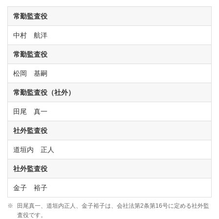
常勤監査役
中村 航洋
常勤監査役
松岡 基嗣
常勤監査役（社外）
田尾 真一
社外監査役
道垣内 正人
社外監査役
金子 裕子
※
田尾真一、道垣内正人、金子裕子は、会社法第2条第16号に定める社外監
査役です。