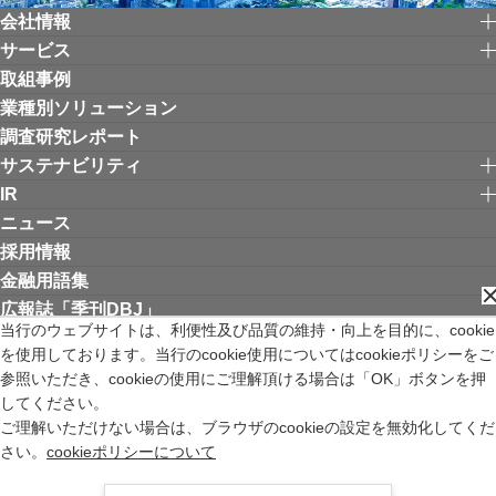
会社情報
サービス
取組事例
業種別ソリューション
調査研究レポート
サステナビリティ
IR
ニュース
採用情報
金融用語集
広報誌「季刊DBJ」
当行のウェブサイトは、利便性及び品質の維持・向上を目的に、cookie
を使用しております。当行のcookie使用についてはcookieポリシーをご
リンク集
お問い合わせ
サイトご利用にあたって
個人情報保護方針
参照いただき、cookieの使用にご理解頂ける場合は「OK」ボタンを押
ウェブアクセシビリティ方針
してください。
金融商品取引法の特定投資家制度に関する「期限日」について
ご理解いただけない場合は、ブラウザのcookieの設定を無効化してくだ
苦情等受付窓口
サイトマップ
English
新規ウィンドウを開きます
さい。
cookieポリシーについて
株式会社日本政策投資銀行 登録金融機関 関東財務局長（登金）第640号 加入
協会 日本証券業協会