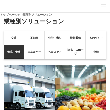
お問い合わせ
サイト内検索を開
メイ
トップページ
業種別ソリューション
業種別ソリューション
交通
不動産
化学・素材
情報通信
ものづくり
観光・スポー
物流・食農
エネルギー
ヘルスケア
金融
ツ