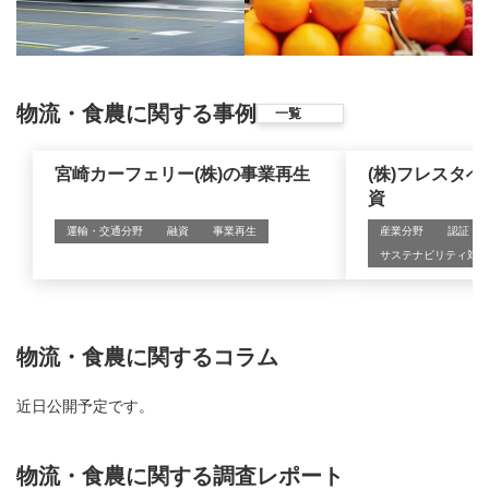
物流・食農に関する事例
一覧
宮崎カーフェリー(株)の事業再生
(株)フレスタ
資
運輸・交通分野
融資
事業再生
産業分野
認証・
サステナビリティ対応
物流・食農に関するコラム
近日公開予定です。
物流・食農に関する調査レポート