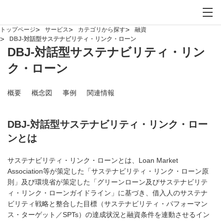
お問い合わせ
サイト内検索を開
メイ
トップページ
サービス
カテゴリから探す
融資
DBJ-対話型サステナビリティ・リンク・ローン
DBJ-対話型サステナビリティ・リン
ク・ローン
概要
概念図
事例
関連情報
DBJ-対話型サステナビリティ・リンク・ロー
ンとは
サステナビリティ・リンク・ローンとは、Loan Market
Association等が策定した「サステナビリティ・リンク・ローン原
則」及び環境省が策定した「グリーンローン及びサステナビリテ
ィ・リンク・ローンガイドライン」に基づき、借入人のサステナ
ビリティ戦略と整合した目標（サステナビリティ・パフォーマン
ス・ターゲット／SPTs）の達成状況と融資条件を連動させるイン