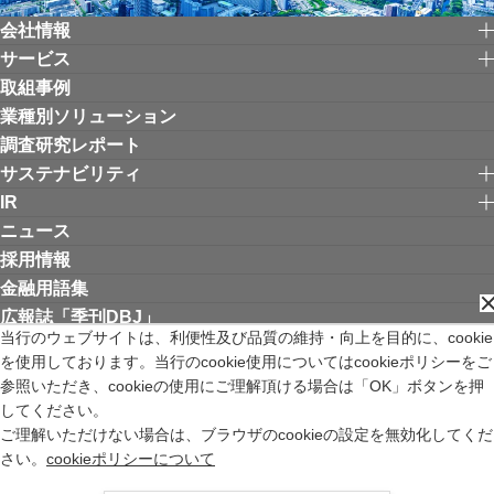
会社情報
サービス
取組事例
業種別ソリューション
調査研究レポート
サステナビリティ
IR
ニュース
採用情報
金融用語集
広報誌「季刊DBJ」
当行のウェブサイトは、利便性及び品質の維持・向上を目的に、cookie
を使用しております。当行のcookie使用についてはcookieポリシーをご
リンク集
お問い合わせ
サイトご利用にあたって
個人情報保護方針
参照いただき、cookieの使用にご理解頂ける場合は「OK」ボタンを押
ウェブアクセシビリティ方針
してください。
金融商品取引法の特定投資家制度に関する「期限日」について
ご理解いただけない場合は、ブラウザのcookieの設定を無効化してくだ
苦情等受付窓口
サイトマップ
English
新規ウィンドウを開きます
さい。
cookieポリシーについて
株式会社日本政策投資銀行 登録金融機関 関東財務局長（登金）第640号 加入