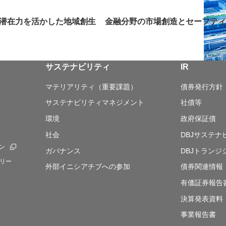
潜在力を活かした地域創生
金融分野の市場創造とセーフティ
サステナビリティ
IR
マテリアリティ（重要課題）
債券発行方針
サステナビリティマネジメント
社債等
環境
政府保証債
社会
DBJサステ
ン
新規ウィンドウを開きます
ガバナンス
DBJトランジ
リー
外部イニシアチブへの参加
債券関連情報
有価証券報告
決算発表資料
事業報告書