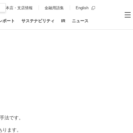
新規ウィンドウを開
本店・支店情報
金融用語集
English
レポート
サステナビリティ
IR
ニュース
お問い合わせ
サイト内
メ
融手法です。
あります。