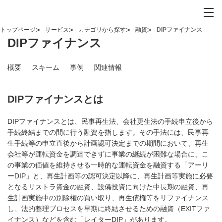
お問い合わせ
サイト内検索を開
メイ
トップページ
サービス
カテゴリから探す
融資
DIPファイナンス
DIPファイナンス
概要
スキーム
事例
関連情報
DIPファイナンスとは
DIPファイナンスとは、民事再生法、会社更生法の手続申立後から
手続終結までの間に行う融資を指します。その手法には、民事再
生手続等の申立直後から計画認可決定までの期間において、再生
会社等が運転資金を調達できずに事業の継続が困難な場合に、こ
の事業の価値を維持させる一時的な運転資金を融資する「アーリ
ーDIP」と、再生計画等の認可決定以降に、再生計画等実施に必要
となるリストラ資金の融資、設備投資に向けた中長期の融資、再
生計画実施中の別除権の買い取り、再生債権等をリファイナンス
し、法的整理プロセスを早期に終結させるための融資（EXITファ
イナンス）などを含む「レイターDIP」があります。