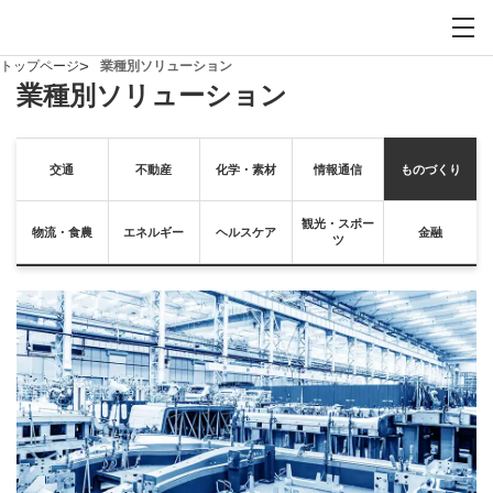
お問い合わせ
サイト内検索を開
メイ
トップページ
業種別ソリューション
業種別ソリューション
交通
不動産
化学・素材
情報通信
ものづくり
観光・スポー
物流・食農
エネルギー
ヘルスケア
金融
ツ