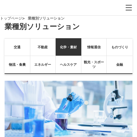
お問い合わせ
サイト内検索を開
メイ
トップページ
業種別ソリューション
業種別ソリューション
交通
不動産
化学・素材
情報通信
ものづくり
観光・スポー
物流・食農
エネルギー
ヘルスケア
金融
ツ