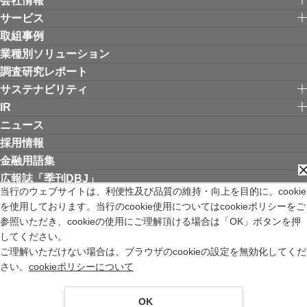
会社情報
サービス
取組事例
業種別ソリューション
調査研究レポート
サステナビリティ
IR
ニュース
採用情報
金融用語集
広報誌「季刊DBJ」
当行のウェブサイトは、利便性及び品質の維持・向上を目的に、cookie
を使用しております。当行のcookie使用についてはcookieポリシーをご
リンク集
お問い合わせ
サイトご利用にあたって
個人情報保護方針
参照いただき、cookieの使用にご理解頂ける場合は「OK」ボタンを押
ウェブアクセシビリティ方針
してください。
金融商品取引法の特定投資家制度に関する「期限日」について
ご理解いただけない場合は、ブラウザのcookieの設定を無効化してくだ
苦情等受付窓口
サイトマップ
English
新規ウィンドウを開きます
さい。
cookieポリシーについて
株式会社日本政策投資銀行 登録金融機関 関東財務局長（登金）第640号 加入
協会 日本証券業協会
OK