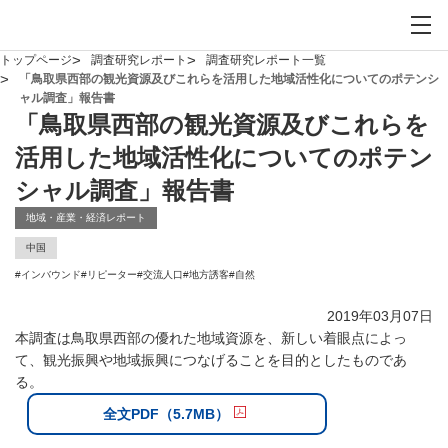
お問い合わせ
サイト内検索を開
メイ
トップページ
調査研究レポート
調査研究レポート一覧
「鳥取県西部の観光資源及びこれらを活用した地域活性化についてのポテンシ
ャル調査」報告書
「鳥取県西部の観光資源及びこれらを
活用した地域活性化についてのポテン
シャル調査」報告書
地域・産業・経済レポート
中国
#
インバウンド
#
リピーター
#
交流人口
#
地方誘客
#
自然
2019年03月07日
本調査は鳥取県西部の優れた地域資源を、新しい着眼点によっ
て、観光振興や地域振興につなげることを目的としたものであ
る。
全文PDF（5.7MB）