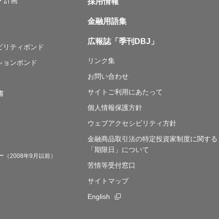
・計画
採用情報
金融用語集
広報誌「季刊DBJ」
ナビリティボンド
リンク集
ションボンド
お問い合わせ
サイトご利用にあたって
書
個人情報保護方針
ウェブアクセシビリティ方針
金融商品取引法の特定投資家制度に関する
「期限日」について
ー
（2008年9月以前）
苦情等受付窓口
サイトマップ
English
新規ウィンドウを開きます