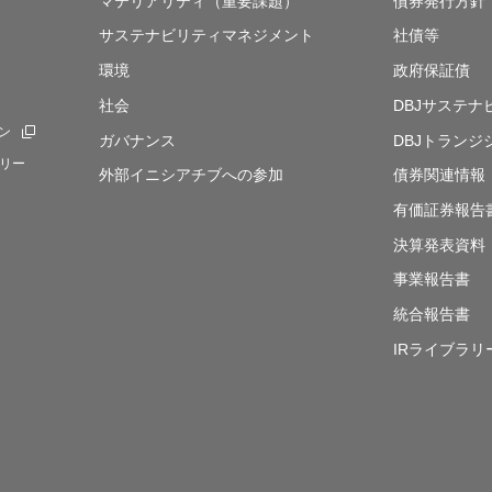
マテリアリティ（重要課題）
債券発行方針
サステナビリティマネジメント
社債等
環境
政府保証債
社会
DBJサステ
ン
新規ウィンドウを開きます
ガバナンス
DBJトランジ
リー
外部イニシアチブへの参加
債券関連情報
有価証券報告
決算発表資料
事業報告書
統合報告書
IRライブラリ