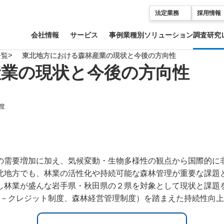
法定業務
採用情報
会社情報
サービス
事例
業種別ソリューション
調査研究
一覧
東北地方における森林産業の現状と今後の方向性
産業の現状と今後の方向性
度
の需要増加に加え、気候変動・生物多様性の観点から国際的に
北地方でも、林業の活性化や持続可能な森林管理が重要な課題
し林業が盛んな岩手県・秋田県の２県を対象として現状と課題
J－クレジット制度、森林経営管理制度）を踏まえた持続性向