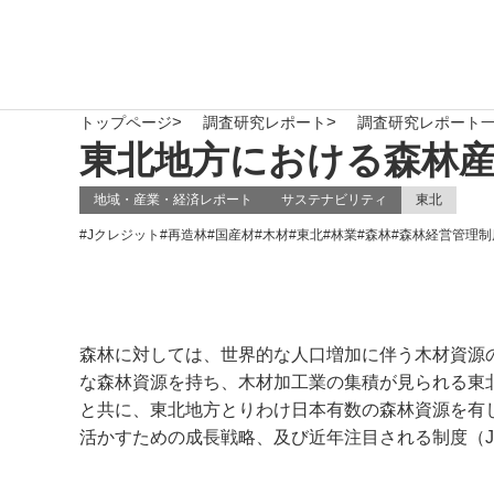
トップページ
調査研究レポート
調査研究レポート
東北地方における森林
地域・産業・経済レポート
サステナビリティ
東北
#
Jクレジット
#
再造林
#
国産材
#
木材
#
東北
#
林業
#
森林
#
森林経営管理制
森林に対しては、世界的な人口増加に伴う木材資源
な森林資源を持ち、木材加工業の集積が見られる東
と共に、東北地方とりわけ日本有数の森林資源を有
活かすための成長戦略、及び近年注目される制度（