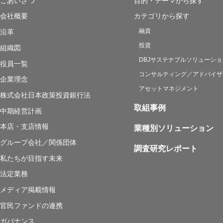
ごあいさつ
目的・テーマから探す
会社概要
カテゴリから探す
融資
沿革
投資
組織図
DBJサステナブルソリューショ
役員一覧
コンサルティング／アドバイザ
企業理念
アセットマネジメント
株式会社日本政策投資銀行法
取組事例
中期経営計画
本店・支店情報
業種別ソリューション
グループ会社／関係団体
調査研究レポート
私たちが目指す未来
法定業務
メディア掲載情報
官民ファンドの連携
ガバナンス