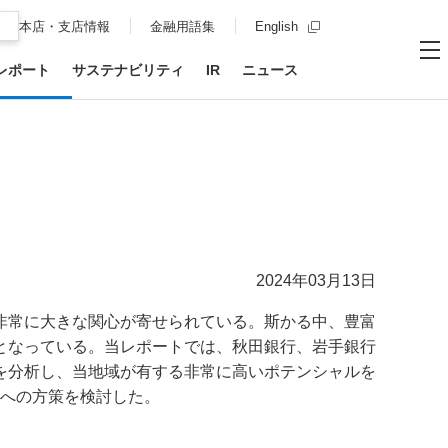
新規ウィンドウを開
本店・支店情報
金融用語集
English
レポート
サステナビリティ
IR
ニュース
お問い合わせ
サイト内
メ
2024年03月13日
非常に大きな関心が寄せられている。斯かる中、豊富
となっている。当レポートでは、秋田銀行、岩手銀行
を分析し、当地域が有する非常に高いポテンシャルを
上への方策を検討した。