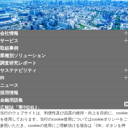
会社情報
サービス
取組事例
業種別ソリューション
調査研究レポート
サステナビリティ
IR
ニュース
採用情報
金融用語集
広報誌「季刊DBJ」
当行のウェブサイトは、利便性及び品質の維持・向上を目的に、cookie
を使用しております。当行のcookie使用についてはcookieポリシーをご
リンク集
お問い合わせ
サイトご利用にあたって
個人情報保護方針
参照いただき、cookieの使用にご理解頂ける場合は「OK」ボタンを押