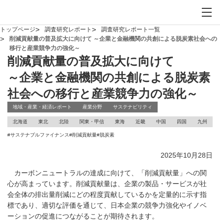
お問い合わせ
サイト内検索を開
メイ
トップページ
調査研究レポート
調査研究レポート一覧
削減貢献量の普及拡大に向けて ～企業と金融機関の共創による脱炭素社会への
移行と産業競争力の強化～
削減貢献量の普及拡大に向けて
～企業と金融機関の共創による脱炭素
社会への移行と産業競争力の強化～
地域・産業・経済レポート
産業分野
サステナビリティ
北海道
東北
北陸
関東・甲信
東海
近畿
中国
四国
九州
#
サステナブルファイナンス
#
削減貢献量
#
脱炭素
2025年10月28日
カーボンニュートラルの達成に向けて、「削減貢献量」への関
心が高まっています。削減貢献量は、企業の製品・サービスが社
会全体の排出量削減にどの程度貢献しているかを定量的に示す指
標であり、適切な評価を通じて、日本企業の競争力強化やイノベ
ーションの促進につながることが期待されます。