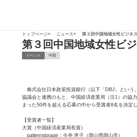
トップページ
ニュース
第３回中国地域女性ビジネ
第３回中国地域女性ビ
イベント
中国
株式会社日本政策投資銀行（以下「DBJ」という
協議会と連携のもと、中国経済産業局（注1）の協力
まった50件を超える応募の中から受賞者8名を決
【受賞者一覧】
大賞（中国経済産業局長賞）
patternstorage：今井 恵子（岡山県岡山市）