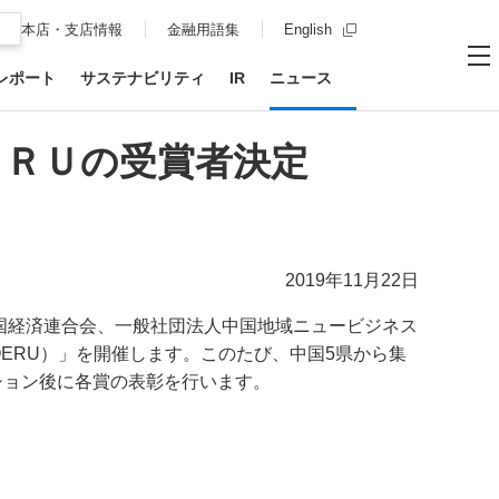
新規ウィンドウを開
本店・支店情報
金融用語集
English
レポート
サステナビリティ
IR
ニュース
お問い合わせ
サイト内
メ
ＥＲＵの受賞者決定
2019年11月22日
国経済連合会、一般社団法人中国地域ニュービジネス
ERU）」を開催します。このたび、中国5県から集
ション後に各賞の表彰を行います。