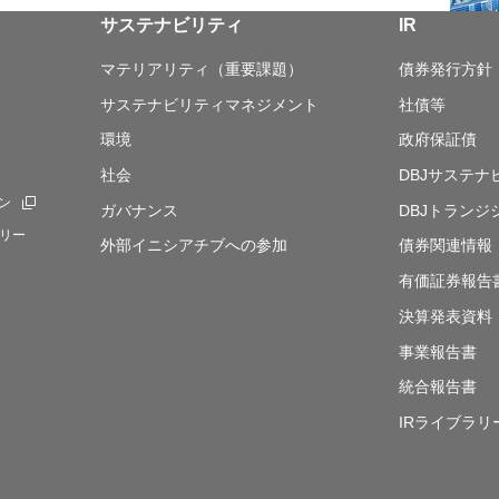
サステナビリティ
IR
マテリアリティ（重要課題）
債券発行方針
サステナビリティマネジメント
社債等
環境
政府保証債
社会
DBJサステ
ン
新規ウィンドウを開きます
ガバナンス
DBJトランジ
リー
外部イニシアチブへの参加
債券関連情報
有価証券報告
決算発表資料
事業報告書
統合報告書
IRライブラリ