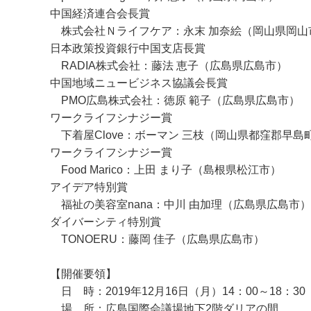
中国経済連合会長賞
株式会社Ｎライフケア：永末 加奈絵（岡山県岡山
日本政策投資銀行中国支店長賞
RADIA株式会社：藤法 恵子（広島県広島市）
中国地域ニュービジネス協議会長賞
PMO広島株式会社：徳原 範子（広島県広島市）
ワークライフシナジー賞
下着屋Clove：ボーマン 三枝（岡山県都窪郡早島
ワークライフシナジー賞
Food Marico：上田 まり子（島根県松江市）
アイデア特別賞
福祉の美容室nana：中川 由加理（広島県広島市）
ダイバーシティ特別賞
TONOERU：藤岡 佳子（広島県広島市）
【開催要領】
日 時：2019年12月16日（月）14：00～18：30
場 所：広島国際会議場地下2階ダリアの間