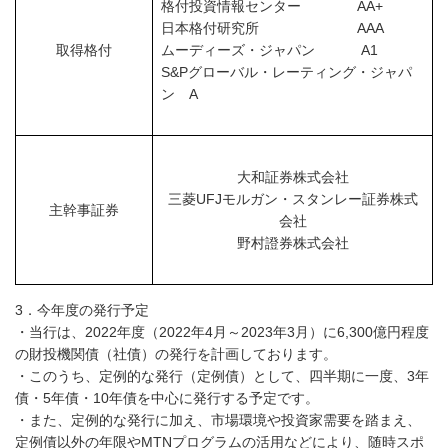
格付投資情報センター AA+
日本格付研究所 AAA
取得格付
ムーディーズ・ジャパン A1
S&Pグローバル・レーティング・ジャパ
ン A
大和証券株式会社
三菱UFJモルガン・スタンレー証券株式
主幹事証券
会社
野村證券株式会社
3．今年度の発行予定
・当行は、2022年度（2022年4月～2023年3月）に6,300億円程度
の財投機関債（社債）の発行を計画しております。
・このうち、定例的な発行（定例債）として、四半期に一度、3年
債・5年債・10年債を中心に発行する予定です。
・また、定例的な発行に加え、市場環境や投資家需要を踏まえ、
定例債以外の年限やMTNプログラムの活用などにより、随時スポ