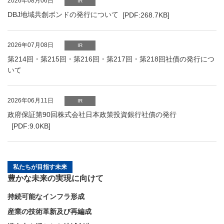
PDFファイルが新規ウィンドウで開きます
2026年08月06日
IR
DBJ地域共創ボンドの発行について
[PDF:268.7KB]
2026年07月08日
IR
第214回・第215回・第216回・第217回・第218回社債の発行につ
いて
PDFファイルが新規ウィンドウで開きます
2026年06月11日
IR
政府保証第90回株式会社日本政策投資銀行社債の発行
[PDF:9.0KB]
私たちが目指す未来
豊かな未来の実現に向けて
持続可能なインフラ形成
産業の技術革新及び再編成