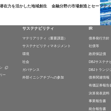
潜在力を活かした地域創生
金融分野の市場創造とセーフティ
サステナビリティ
IR
マテリアリティ（重要課題）
債券発行方針
サステナビリティマネジメント
社債等
環境
政府保証債
社会
DBJサステ
ン
新規ウィンドウを開きます
ガバナンス
DBJトランジ
リー
外部イニシアチブへの参加
債券関連情報
有価証券報告
決算発表資料
事業報告書
統合報告書