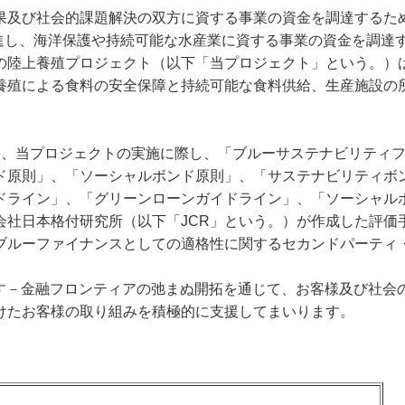
及び社会的課題解決の双方に資する事業の資金を調達するた
促進し、海洋保護や持続可能な水産業に資する事業の資金を調達
陸上養殖プロジェクト（以下「当プロジェクト」という。）
養殖による食料の安全保障と持続可能な食料供給、生産施設の
od ASは、当プロジェクトの実施に際し、「ブルーサステナビリ
ド原則」、「ソーシャルボンド原則」、「サステナビリティボ
ドライン」、「グリーンローンガイドライン」、「ソーシャル
会社日本格付研究所（以下「JCR」という。）が作成した評価
、ブルーファイナンスとしての適格性に関するセカンドパーティ
す－金融フロンティアの弛まぬ開拓を通じて、お客様及び社会
けたお客様の取り組みを積極的に支援してまいります。