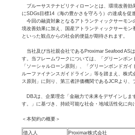
ブルーサステナビリティローンとは、環境改善効果
にSDGs目標14（海の豊かさを守ろう）の達成を
今回の融資対象となるアトランティックサーモンの
境改善効果に加え、国産アトランティックサーモン
といった観点からの社会的便益が期待されます。
当社及び当社親会社であるProximar Seafo
す。当フレームワークについては、「グリーンボン
「ソーシャルローン原則」、「グリーンボンドガイ
ルーファイナンスガイドライン」等を踏まえ、株式
ス原則」に則り、第三者評価機関であるJCRより
DBJは、企業理念「金融力で未来をデザインしま
す。」に基づき、持続可能な社会・地域活性化に向
＜本契約の概要＞
借入人
Proximar株式会社