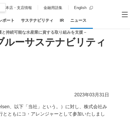
新規ウィンドウを開
本店・支店情報
金融用語集
English
レポート
サステナビリティ
IR
ニュース
お問い合わせ
サイト内
メ
保護と持続可能な水産業に資する取り組みを支援－
のブルーサステナビリティ
2023年03月31日
ielsen、以下「当社」という。）に対し、株式会社み
行とともにコ・アレンジャーとして参加いたしまし