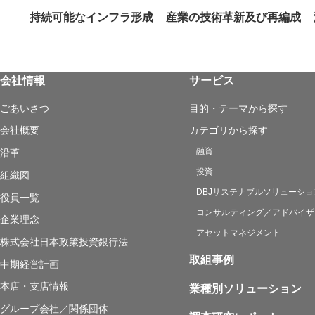
持続可能なインフラ形成
産業の技術革新及び再編成
会社情報
サービス
ごあいさつ
目的・テーマから探す
会社概要
カテゴリから探す
融資
沿革
投資
組織図
DBJサステナブルソリューショ
役員一覧
コンサルティング／アドバイザ
企業理念
アセットマネジメント
株式会社日本政策投資銀行法
取組事例
中期経営計画
本店・支店情報
業種別ソリューション
グループ会社／関係団体