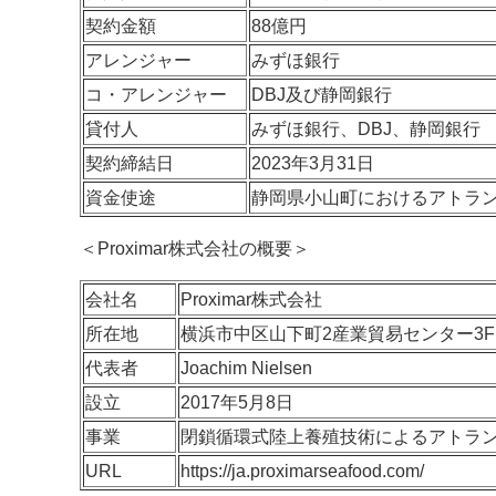
契約金額
88億円
アレンジャー
みずほ銀行
コ・アレンジャー
DBJ及び静岡銀行
貸付人
みずほ銀行、DBJ、静岡銀行
契約締結日
2023年3月31日
資金使途
静岡県小山町におけるアトラ
＜Proximar株式会社の概要＞
会社名
Proximar株式会社
所在地
横浜市中区山下町2産業貿易センター3F
代表者
Joachim Nielsen
設立
2017年5月8日
事業
閉鎖循環式陸上養殖技術によるアトラ
URL
https://ja.proximarseafood.com/