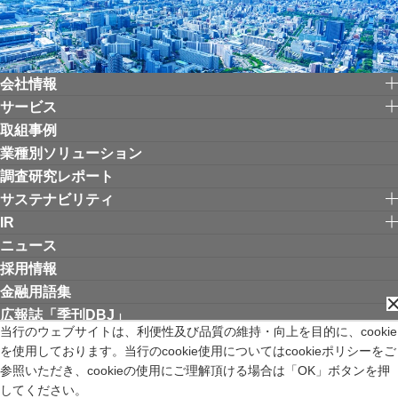
会社情報
サービス
取組事例
業種別ソリューション
調査研究レポート
サステナビリティ
IR
ニュース
採用情報
金融用語集
広報誌「季刊DBJ」
当行のウェブサイトは、利便性及び品質の維持・向上を目的に、cookie
を使用しております。当行のcookie使用についてはcookieポリシーをご
リンク集
お問い合わせ
サイトご利用にあたって
個人情報保護方針
参照いただき、cookieの使用にご理解頂ける場合は「OK」ボタンを押
ウェブアクセシビリティ方針
してください。