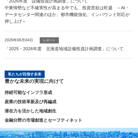
「2026年度 設備投資計画調査」について
中東情勢など不確実性が高まる中でも、投資意欲は旺盛 ～AI・
データセンター関連のほか、都市機能強化、インバウンド対応が
押し上げ～
2026年08月04日
レポート
「2025・2026年度 北海道地域設備投資計画調査」について
私たちが目指す未来
豊かな未来の実現に向けて
持続可能なインフラ形成
産業の技術革新及び再編成
潜在力を活かした地域創生
金融分野の市場創造とセーフティネット