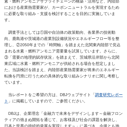
素・燃料アンモニアサプライチェーンの構築・活用など、内陸部
における産業熱需要家が、カーボンニュートラルを実現するため
に必要な取り組み・支援を検討することを目的に実施していま
す。
調査手法としては①国や自治体の政策動向、各業界の技術動
向、鹿島港や茨城港の産業別設備状況やエネルギーフロー等を整
理し、②2050年までの「時間軸」を踏まえた北関東内陸部で見込
まれる水素・燃料アンモニア需要量を試算しています。さらに、
③「需要の地理的賦存状況」を踏まえて、茨城県沿岸部から北関
東広域に水素・燃料アンモニアが供給される場合を想定しまし
た。当該検討を踏まえ、内陸部産業熱需要家が将来のエネルギー
転換を円滑に行うための具体的な取り組みシナリオに関し考察し
ています。
当レポートをご希望の方は、DBJウェブサイト「
調査研究レポー
ト
」に掲載していますので、ご参照ください。
DBJは、企業理念「金融力で未来をデザインします～金融フロン
ティアの弛まぬ開拓を通じて、お客様及び社会の課題を解決し、
日本と世界の持続的発展を実現します～」に基づき、今後とも地