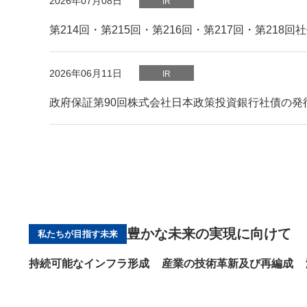
2026年07月08日
IR
第214回・第215回・第216回・第217回・第218
PDFファイルが新規ウィンドウで開きます
2026年06月11日
IR
政府保証第90回株式会社日本政策投資銀行社債の発
豊かな未来の実現に向けて
私たちが目指す未来
持続可能なインフラ形成
産業の技術革新及び再編成