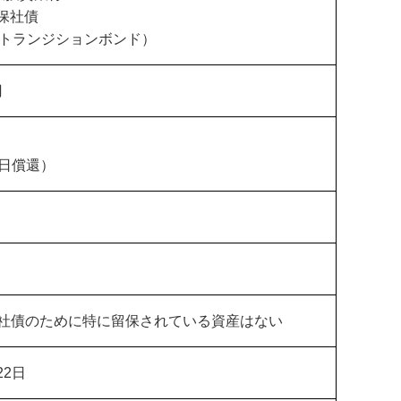
担保社債
トランジションボンド）
円
0日償還）
％
社債のために特に留保されている資産はない
22日