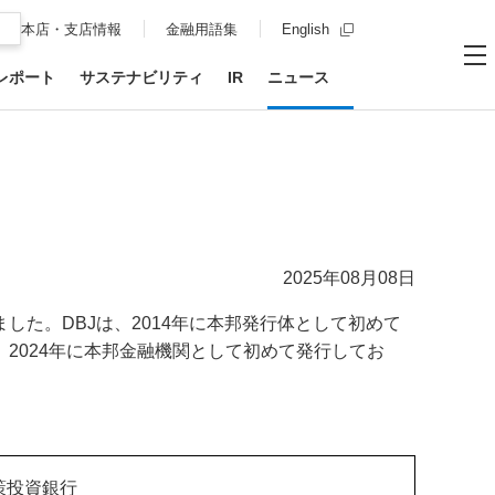
新規ウィンドウを開
本店・支店情報
金融用語集
English
レポート
サステナビリティ
IR
ニュース
お問い合わせ
サイト内
メ
2025年08月08日
した。DBJは、2014年に本邦発行体として初めて
2024年に本邦金融機関として初めて発行してお
策投資銀行