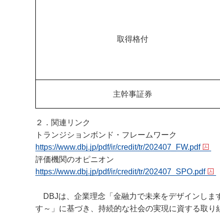
取得格付
主幹事証券
２．関連リンク
トランジションボンド・フレームワーク
https://www.dbj.jp/pdf/ir/credit/tr/202407_FW.pdf
評価機関のオピニオン
https://www.dbj.jp/pdf/ir/credit/tr/202407_SPO.pdf
DBJは、企業理念「金融力で未来をデザインしま
す～」に基づき、持続的な社会の実現に資する取り