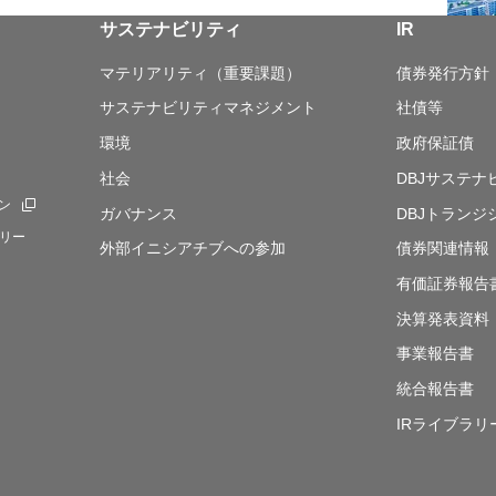
サステナビリティ
IR
マテリアリティ（重要課題）
債券発行方針
サステナビリティマネジメント
社債等
環境
政府保証債
社会
DBJサステ
ン
新規ウィンドウを開きます
ガバナンス
DBJトランジ
リー
外部イニシアチブへの参加
債券関連情報
有価証券報告
決算発表資料
事業報告書
統合報告書
IRライブラリ