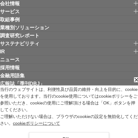
会社情報
サービス
取組事例
業種別ソリューション
調査研究レポート
サステナビリティ
IR
ニュース
採用情報
金融用語集
広報誌「季刊DBJ」
当行のウェブサイトは、利便性及び品質の維持・向上を目的に、cookie
を使用しております。当行のcookie使用についてはcookieポリシーをご
リンク集
お問い合わせ
サイトご利用にあたって
個人情報保護方針
参照いただき、cookieの使用にご理解頂ける場合は「OK」ボタンを押
ウェブアクセシビリティ方針
してください。
金融商品取引法の特定投資家制度に関する「期限日」について
ご理解いただけない場合は、ブラウザのcookieの設定を無効化してくだ
苦情等受付窓口
サイトマップ
English
新規ウィンドウを開きます
さい。
cookieポリシーについて
株式会社日本政策投資銀行 登録金融機関 関東財務局長（登金）第640号 加入
協会 日本証券業協会