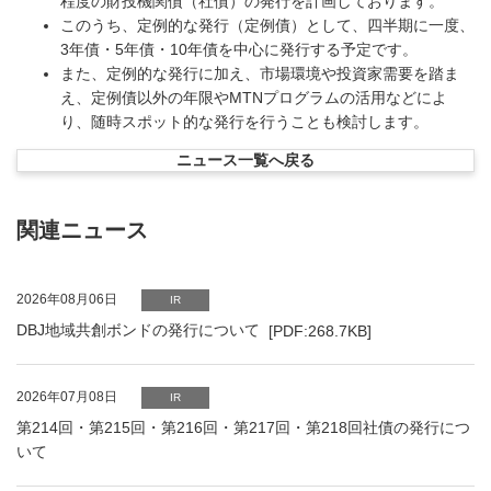
程度の財投機関債（社債）の発行を計画しております。
このうち、定例的な発行（定例債）として、四半期に一度、
3年債・5年債・10年債を中心に発行する予定です。
また、定例的な発行に加え、市場環境や投資家需要を踏ま
え、定例債以外の年限やMTNプログラムの活用などによ
り、随時スポット的な発行を行うことも検討します。
ニュース一覧へ戻る
関連ニュース
PDFファイルが新規ウィンドウで開きます
2026年08月06日
IR
DBJ地域共創ボンドの発行について
[PDF:268.7KB]
2026年07月08日
IR
第214回・第215回・第216回・第217回・第218回社債の発行につ
いて