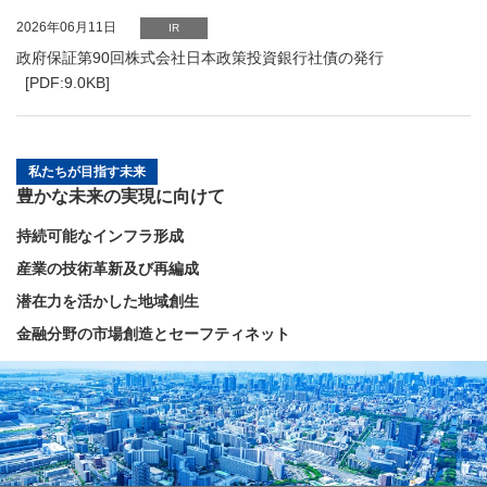
PDFファイルが新規ウィンドウで開きます
2026年06月11日
IR
政府保証第90回株式会社日本政策投資銀行社債の発行
[PDF:9.0KB]
私たちが目指す未来
豊かな未来の実現に向けて
持続可能なインフラ形成
産業の技術革新及び再編成
潜在力を活かした地域創生
金融分野の市場創造とセーフティネット