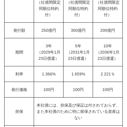
（社債間限定
（社債間限定
（社債間限定
同順位特約
同順位特約
同順位特約
付）
付）
付）
発行額
250億円
350億円
200億円
3年
5年
10年
期間
（2029年1月
（2031年1月
（2036年1月
23日償還）
23日償還）
23日償還）
利率
1.366%
1.659%
2.221％
発行価格
100円
100円
100円
本社債には、担保及び保証は付されておらず、
担保
また本社債のために特に留保されている資産は
ない