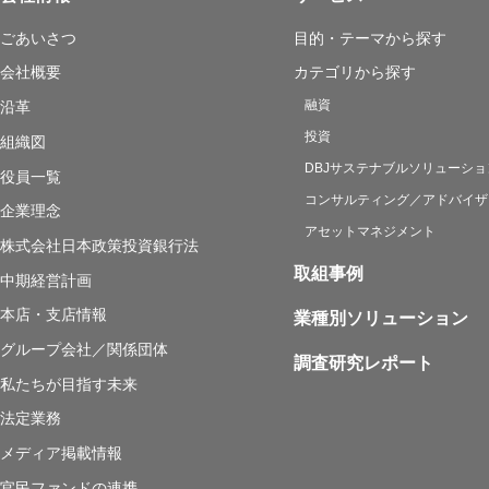
ごあいさつ
目的・テーマから探す
会社概要
カテゴリから探す
融資
沿革
投資
組織図
DBJサステナブルソリューショ
役員一覧
コンサルティング／アドバイザ
企業理念
アセットマネジメント
株式会社日本政策投資銀行法
取組事例
中期経営計画
本店・支店情報
業種別ソリューション
グループ会社／関係団体
調査研究レポート
私たちが目指す未来
法定業務
メディア掲載情報
官民ファンドの連携