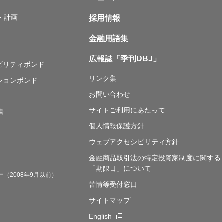
・計画
採用情報
金融用語集
広報誌「季刊DBJ」
ナビリティボンド
リンク集
ションボンド
お問い合わせ
サイトご利用にあたって
書
個人情報保護方針
ウェブアクセシビリティ方針
金融商品取引法の特定投資家制度に関する
「期限日」について
ー
（2008年9月以前）
苦情等受付窓口
サイトマップ
English
新規ウィンドウを開きます