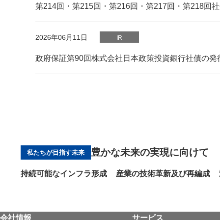
第214回・第215回・第216回・第217回・第218
PDFファイルが新規ウィンドウで開きます
2026年06月11日
IR
政府保証第90回株式会社日本政策投資銀行社債の発
豊かな未来の実現に向けて
私たちが目指す未来
持続可能なインフラ形成
産業の技術革新及び再編成
会社情報
サービス