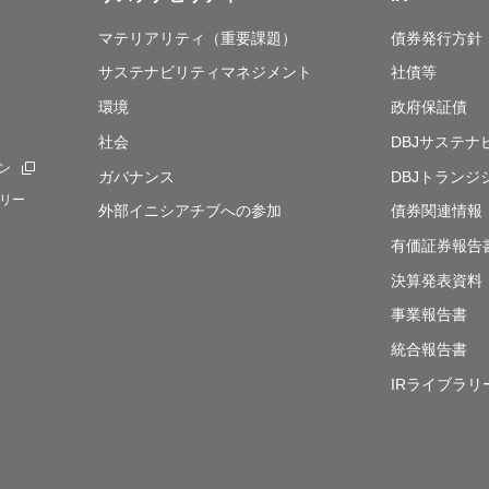
マテリアリティ（重要課題）
債券発行方針
サステナビリティマネジメント
社債等
環境
政府保証債
社会
DBJサステ
ン
新規ウィンドウを開きます
ガバナンス
DBJトランジ
リー
外部イニシアチブへの参加
債券関連情報
有価証券報告
決算発表資料
事業報告書
統合報告書
IRライブラリ