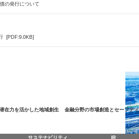
回社債の発行について
行
[PDF:9.0KB]
潜在力を活かした地域創生
金融分野の市場創造とセーフティ
サステナビリティ
IR