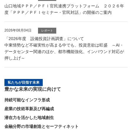
山口地域ＰＰＰ／ＰＦＩ官民連携プラットフォーム ２０２６年
度「ＰＰＰ／ＰＦＩセミナー・官民対話」の開催のご案内
2026年08月04日
レポート
「2026年度 設備投資計画調査」について
中東情勢など不確実性が高まる中でも、投資意欲は旺盛 ～AI・
データセンター関連のほか、都市機能強化、インバウンド対応が
押し上げ～
私たちが目指す未来
豊かな未来の実現に向けて
持続可能なインフラ形成
産業の技術革新及び再編成
潜在力を活かした地域創生
金融分野の市場創造とセーフティネット