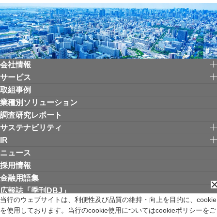
会社情報
サービス
取組事例
業種別ソリューション
調査研究レポート
サステナビリティ
IR
ニュース
採用情報
金融用語集
広報誌「季刊DBJ」
当行のウェブサイトは、利便性及び品質の維持・向上を目的に、cookie
を使用しております。当行のcookie使用についてはcookieポリシーをご
リンク集
お問い合わせ
サイトご利用にあたって
個人情報保護方針