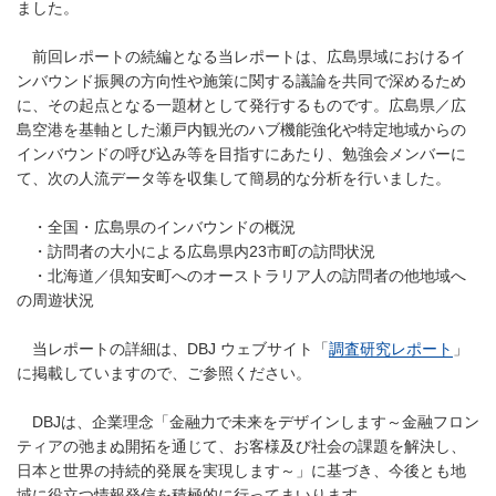
ました。
前回レポートの続編となる当レポートは、広島県域におけるイ
ンバウンド振興の方向性や施策に関する議論を共同で深めるため
に、その起点となる一題材として発行するものです。広島県／広
島空港を基軸とした瀬戸内観光のハブ機能強化や特定地域からの
インバウンドの呼び込み等を目指すにあたり、勉強会メンバーに
て、次の人流データ等を収集して簡易的な分析を行いました。
・全国・広島県のインバウンドの概況
・訪問者の大小による広島県内23市町の訪問状況
・北海道／倶知安町へのオーストラリア人の訪問者の他地域へ
の周遊状況
当レポートの詳細は、DBJ ウェブサイト「
調査研究レポート
」
に掲載していますので、ご参照ください。
DBJは、企業理念「金融力で未来をデザインします～金融フロン
ティアの弛まぬ開拓を通じて、お客様及び社会の課題を解決し、
日本と世界の持続的発展を実現します～」に基づき、今後とも地
域に役立つ情報発信を積極的に行ってまいります。