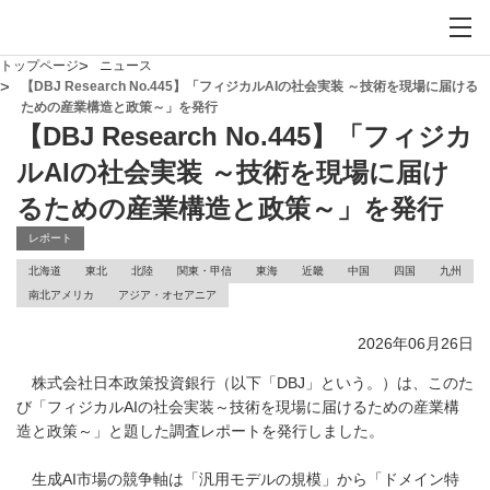
お問い合わせ
サイト内検索を開
メイ
トップページ
ニュース
【DBJ Research No.445】「フィジカルAIの社会実装 ～技術を現場に届ける
ための産業構造と政策～」を発行
【DBJ Research No.445】「フィジカ
ルAIの社会実装 ～技術を現場に届け
るための産業構造と政策～」を発行
レポート
北海道
東北
北陸
関東・甲信
東海
近畿
中国
四国
九州
南北アメリカ
アジア・オセアニア
2026年06月26日
株式会社日本政策投資銀行（以下「DBJ」という。）は、このた
び「フィジカルAIの社会実装～技術を現場に届けるための産業構
造と政策～」と題した調査レポートを発行しました。
生成AI市場の競争軸は「汎用モデルの規模」から「ドメイン特