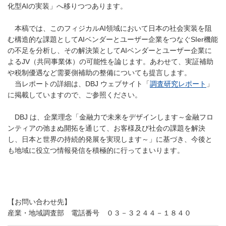
化型AIの実装」へ移りつつあります。
本稿では、このフィジカルAI領域において日本の社会実装を阻
む構造的な課題としてAIベンダーとユーザー企業をつなぐSIer機能
の不足を分析し、その解決策としてAIベンダーとユーザー企業に
よるJV（共同事業体）の可能性を論じます。あわせて、実証補助
や税制優遇など需要側補助の整備についても提言します。
当レポートの詳細は、DBJ ウェブサイト「
調査研究レポート
」
に掲載していますので、ご参照ください。
DBJ は、企業理念「金融力で未来をデザインします～金融フロ
ンティアの弛まぬ開拓を通じて、お客様及び社会の課題を解決
し、日本と世界の持続的発展を実現します～」に基づき、今後と
も地域に役立つ情報発信を積極的に行ってまいります。
【お問い合わせ先】
産業・地域調査部 電話番号 ０３－３２４４－１８４０