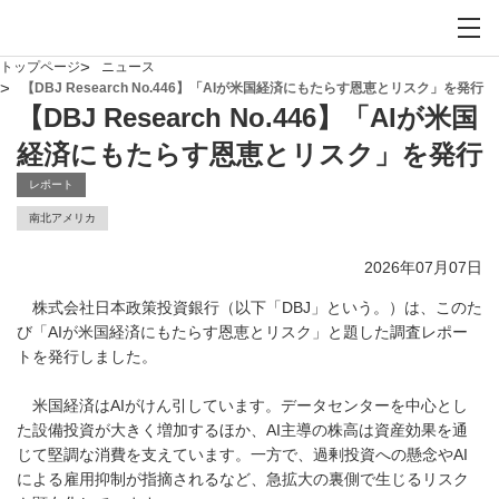
お問い合わせ
サイト内検索を開
メイ
トップページ
ニュース
【DBJ Research No.446】「AIが米国経済にもたらす恩恵とリスク」を発行
【DBJ Research No.446】「AIが米国
経済にもたらす恩恵とリスク」を発行
レポート
南北アメリカ
2026年07月07日
株式会社日本政策投資銀行（以下「DBJ」という。）は、このた
び「AIが米国経済にもたらす恩恵とリスク」と題した調査レポー
トを発行しました。
米国経済はAIがけん引しています。データセンターを中心とし
た設備投資が大きく増加するほか、AI主導の株高は資産効果を通
じて堅調な消費を支えています。一方で、過剰投資への懸念やAI
による雇用抑制が指摘されるなど、急拡大の裏側で生じるリスク