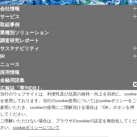
会社情報
サービス
取組事例
業種別ソリューション
調査研究レポート
サステナビリティ
IR
ニュース
採用情報
金融用語集
広報誌「季刊DBJ」
当行のウェブサイトは、利便性及び品質の維持・向上を目的に、cookie
を使用しております。当行のcookie使用についてはcookieポリシーをご
リンク集
お問い合わせ
サイトご利用にあたって
個人情報保護方針
参照いただき、cookieの使用にご理解頂ける場合は「OK」ボタンを押
ウェブアクセシビリティ方針
してください。
金融商品取引法の特定投資家制度に関する「期限日」について
ご理解いただけない場合は、ブラウザのcookieの設定を無効化してくだ
苦情等受付窓口
サイトマップ
English
新規ウィンドウを開きます
さい。
cookieポリシーについて
株式会社日本政策投資銀行 登録金融機関 関東財務局長（登金）第640号 加入