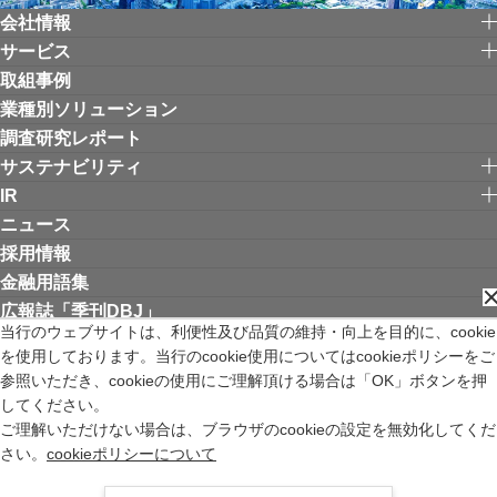
会社情報
サービス
取組事例
業種別ソリューション
調査研究レポート
サステナビリティ
IR
ニュース
採用情報
金融用語集
広報誌「季刊DBJ」
当行のウェブサイトは、利便性及び品質の維持・向上を目的に、cookie
を使用しております。当行のcookie使用についてはcookieポリシーをご
リンク集
お問い合わせ
サイトご利用にあたって
個人情報保護方針
参照いただき、cookieの使用にご理解頂ける場合は「OK」ボタンを押
ウェブアクセシビリティ方針
してください。
金融商品取引法の特定投資家制度に関する「期限日」について
ご理解いただけない場合は、ブラウザのcookieの設定を無効化してくだ
苦情等受付窓口
サイトマップ
English
新規ウィンドウを開きます
さい。
cookieポリシーについて
株式会社日本政策投資銀行 登録金融機関 関東財務局長（登金）第640号 加入
協会 日本証券業協会