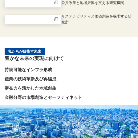
公共政策と地域振興を支える研究機関
新規ウィンドウを開きます
サステナビリティと価値創造を探求する研
究所
新規ウィンドウを開きます
私たちが目指す未来
豊かな未来の実現に向けて
持続可能なインフラ形成
産業の技術革新及び再編成
潜在力を活かした地域創生
金融分野の市場創造とセーフティネット