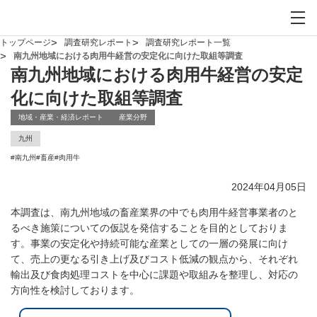
お問い合わせ
サイト内検索を開
メイ
トップページ
調査研究レポート
調査研究レポート一覧
南九州地域における肉用牛経営の安定化に向けた取組等調査
南九州地域における肉用牛経営の安定
化に向けた取組等調査
地域・産業・経済レポート
産業分野
九州
#
南九州
#
畜産
#
肉用牛
2024年04月05日
本調査は、南九州地域の畜産業界の中でも肉用牛経営事業者のと
るべき施策についての仮説を発信することを目的としておりま
す。事業の安定化や持続可能な産業としての一層の発展に向け
て、売上の更なる引き上げ及びコスト低減の観点から、それぞれ
輸出及び食肉処理コストを中心に課題や取組みを整理し、対応の
方向性を検討しております。