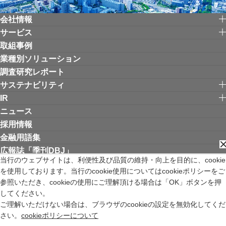
会社情報
サービス
取組事例
業種別ソリューション
調査研究レポート
サステナビリティ
IR
ニュース
採用情報
金融用語集
広報誌「季刊DBJ」
当行のウェブサイトは、利便性及び品質の維持・向上を目的に、cookie
を使用しております。当行のcookie使用についてはcookieポリシーをご
リンク集
お問い合わせ
サイトご利用にあたって
個人情報保護方針
参照いただき、cookieの使用にご理解頂ける場合は「OK」ボタンを押
ウェブアクセシビリティ方針
してください。
金融商品取引法の特定投資家制度に関する「期限日」について
ご理解いただけない場合は、ブラウザのcookieの設定を無効化してくだ
苦情等受付窓口
サイトマップ
English
新規ウィンドウを開きます
さい。
cookieポリシーについて
株式会社日本政策投資銀行 登録金融機関 関東財務局長（登金）第640号 加入