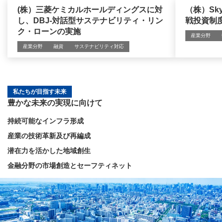
(株）三菱ケミカルホールディングスに対
（株）Sky
し、DBJ-対話型サステナビリティ・リン
戦投資制
ク・ローンの実施
産業分野
産業分野
融資
サステナビリティ対応
私たちが目指す未来
豊かな未来の実現に向けて
持続可能なインフラ形成
産業の技術革新及び再編成
潜在力を活かした地域創生
金融分野の市場創造とセーフティネット