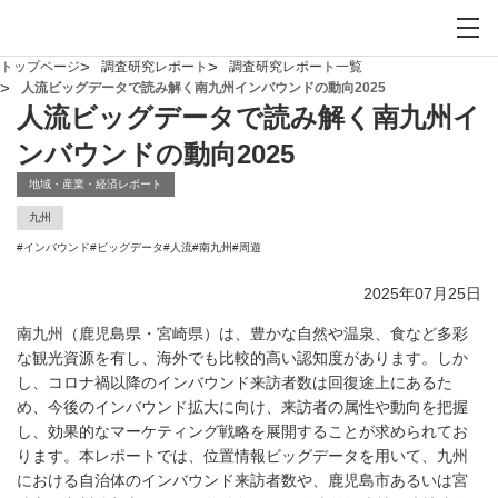
お問い合わせ
サイト内検索を開
メイ
トップページ
調査研究レポート
調査研究レポート一覧
人流ビッグデータで読み解く南九州インバウンドの動向2025
人流ビッグデータで読み解く南九州イ
ンバウンドの動向2025
地域・産業・経済レポート
九州
#
インバウンド
#
ビッグデータ
#
人流
#
南九州
#
周遊
2025年07月25日
南九州（鹿児島県・宮崎県）は、豊かな自然や温泉、食など多彩
な観光資源を有し、海外でも比較的高い認知度があります。しか
し、コロナ禍以降のインバウンド来訪者数は回復途上にあるた
め、今後のインバウンド拡大に向け、来訪者の属性や動向を把握
し、効果的なマーケティング戦略を展開することが求められてお
ります。本レポートでは、位置情報ビッグデータを用いて、九州
における自治体のインバウンド来訪者数や、鹿児島市あるいは宮