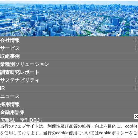
会社情報
サービス
取組事例
業種別ソリューション
調査研究レポート
サステナビリティ
IR
ニュース
採用情報
金融用語集
広報誌「季刊DBJ」
当行のウェブサイトは、利便性及び品質の維持・向上を目的に、cookie
を使用しております。当行のcookie使用についてはcookieポリシーをご
リンク集
お問い合わせ
サイトご利用にあたって
個人情報保護方針