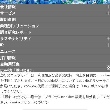
会社情報
サービス
取組事例
業種別ソリューション
調査研究レポート
サステナビリティ
IR
ニュース
採用情報
金融用語集
広報誌「季刊DBJ」
当行のウェブサイトは、利便性及び品質の維持・向上を目的に、cookie
を使用しております。当行のcookie使用についてはcookieポリシーをご
リンク集
お問い合わせ
サイトご利用にあたって
個人情報保護方針
参照いただき、cookieの使用にご理解頂ける場合は「OK」ボタンを押
ウェブアクセシビリティ方針
してください。
金融商品取引法の特定投資家制度に関する「期限日」について
ご理解いただけない場合は、ブラウザのcookieの設定を無効化してくだ
苦情等受付窓口
サイトマップ
English
新規ウィンドウを開きます
さい。
cookieポリシーについて
株式会社日本政策投資銀行 登録金融機関 関東財務局長（登金）第640号 加入