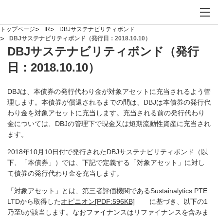
お問い合わせ
サイト内検索を開
メイ
トップページ
IR
DBJサステナビリティボンド
DBJサステナビリティボンド（発行日：2018.10.10）
DBJサステナビリティボンド（発行
日：2018.10.10）
DBJは、本債券の発行代わり金が対象アセットに充当されるよう管
理します。本債券が償還されるまでの間は、DBJは本債券の発行代
わり金を対象アセットに充当します。充当される前の発行代わり
金については、DBJの管理下で現金又は短期流動性資産に充当され
ます。
2018年10月10日付で発行されたDBJサステナビリティボンド（以
下、「本債券」）では、下記で定義する「対象アセット」に対し
て債券の発行代わり金を充当します。
「対象アセット」とは、第三者評価機関であるSustainalytics PTE
PDFファイルが新規ウィ
LTDから取得した
オピニオン
[PDF:596KB]
に基づき、以下の1
乃至5が該当します。なおファイナンスはリファイナンスを含みま