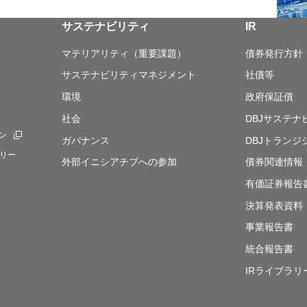
サステナビリティ
IR
マテリアリティ（重要課題）
債券発行方針
サステナビリティマネジメント
社債等
環境
政府保証債
社会
DBJサステ
ン
新規ウィンドウを開きます
ガバナンス
DBJトランジ
リー
外部イニシアチブへの参加
債券関連情報
有価証券報告
決算発表資料
事業報告書
統合報告書
IRライブラリ