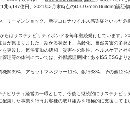
147億円、2021年3月末時点のDBJ Green Building認証
や、リーマンショック、新型コロナウイルス感染症といった危
5年からはサステナビリティボンドを毎年継続発行しています。2
注目が集まりました。斯かる状況下、高齢化、自然災害の多発
クを更改し、気候変動の緩和、災害への耐性、ヘルスケアと社
管理等の体制については、外部認証機関であるISS ESGより
関39%、アセットマネジャー11%、銀行38%、その他12
。
テナビリティ経営の一環として、今後も継続的にサステナビリ
に配慮した事業を行うお客様の取り組みを積極的に支援してま