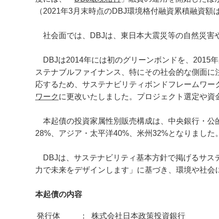
（2021年3月末時点のDBJ環境格付融資累積融資額は1兆6,
社会面では、DBJは、東日本大震災等の自然災害
DBJは2014年には初のグリーンボンドを、201
ステナブルファイナンス、特にその社会的な側面に
応するため、サステナビリティボンドフレームワー
ワーク
に更改いたしました。プロジェクト選定や資金
本起債の投資家属性別販売構成は、中央銀行・公的機
28%、アジア・太平洋40%、米州32%となりました
DBJは、サステナビリティ基本方針で掲げるサス
力で未来をデザインします」に基づき、環境や社会
本起債の内容
発行体
：
株式会社日本政策投資銀行