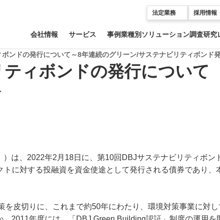
法定業務
採用情報
会社情報
サービス
事例
業種別ソリューション
調査研究
ティボンドの発行について～8年連続のグリーン/サステナビリティボンド
ビリティボンドの発行について
～
は、2022年2月18日に、第10回DBJサステナビリティボン
トに対する投融資を資金使途として発行される債券であり、本
策を皮切りに、これまで約50年にわたり、環境対策事業に対し
、2011年度には、「
DBJ Green Building
認証
」制度の運用を