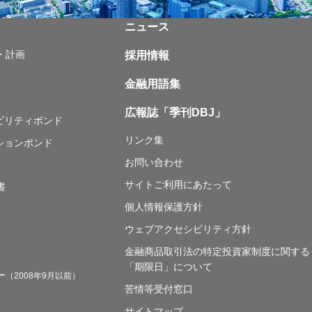
ニュース
・計画
採用情報
金融用語集
広報誌「季刊DBJ」
ナビリティボンド
リンク集
ションボンド
お問い合わせ
サイトご利用にあたって
書
個人情報保護方針
ウェブアクセシビリティ方針
金融商品取引法の特定投資家制度に関する
「期限日」について
ー
（2008年9月以前）
苦情等受付窓口
サイトマップ