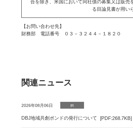
合を除き、米国において同社債の募集又は販売
る目論見書が用い
【お問い合わせ先】
財務部 電話番号 ０３－３２４４－１８２０
関連ニュース
PDFファイルが新規ウィンドウで開きます
2026年08月06日
IR
DBJ地域共創ボンドの発行について
[PDF:268.7KB]