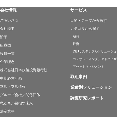
会社情報
サービス
ごあいさつ
目的・テーマから探す
会社概要
カテゴリから探す
融資
沿革
投資
組織図
DBJサステナブルソリューショ
役員一覧
コンサルティング／アドバイザ
企業理念
アセットマネジメント
株式会社日本政策投資銀行法
取組事例
中期経営計画
本店・支店情報
業種別ソリューション
グループ会社／関係団体
調査研究レポート
私たちが目指す未来
法定業務