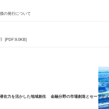
回社債の発行について
行
[PDF:9.0KB]
潜在力を活かした地域創生
金融分野の市場創造とセーフティ