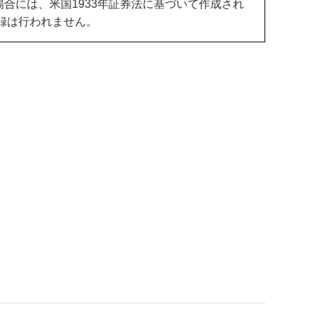
場合には、米国
1933
年証券法に基づいて作成され
録は行われません。