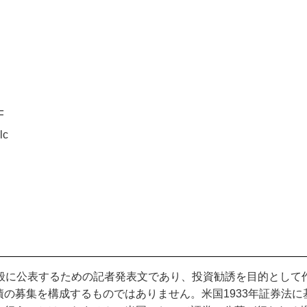
F
lc
般に公表するための記者発表文であり、投資勧誘を目的として
債の募集を構成するものではありません。米国
1933
年証券法に