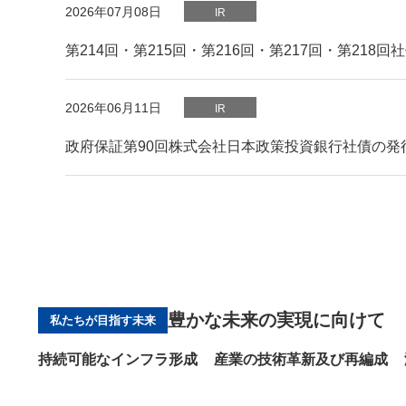
2026年07月08日
IR
第214回・第215回・第216回・第217回・第218
PDFファイルが新規ウィンドウで開きます
2026年06月11日
IR
政府保証第90回株式会社日本政策投資銀行社債の発
豊かな未来の実現に向けて
私たちが目指す未来
持続可能なインフラ形成
産業の技術革新及び再編成