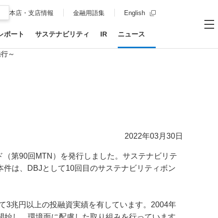
新規ウィンドウを開
本店・支店情報
金融用語集
English
レポート
サステナビリティ
IR
ニュース
お問い合わせ
サイト内
メ
発行～
2022年03月30日
ド（第90回MTN）を発行しました。サステナビリテ
件は、DBJとして10回目のサステナビリティボン
て3兆円以上の投融資実績を有しています。2004年
開始し、環境面に配慮した取り組みを行っています