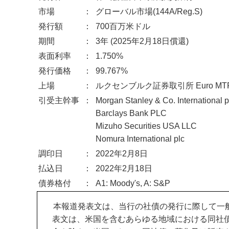
市場
：
グローバル市場(144A/Reg.S)
発行額
：
700百万米ドル
期間
：
3年 (2025年2月18日償還)
表面利率
：
1.750%
発行価格
：
99.767%
上場
：
ルクセンブルク証券取引所 Euro MT
引受主幹事
：
Morgan Stanley & Co. International p
Barclays Bank PLC
Mizuho Securities USA LLC
Nomura International plc
調印日
：
2022年2月8日
払込日
：
2022年2月18日
債券格付
：
A1: Moody's, A: S&P
本報道発表文は、当行の社債の発行に際して一
表文は、米国を含むあらゆる地域における同社