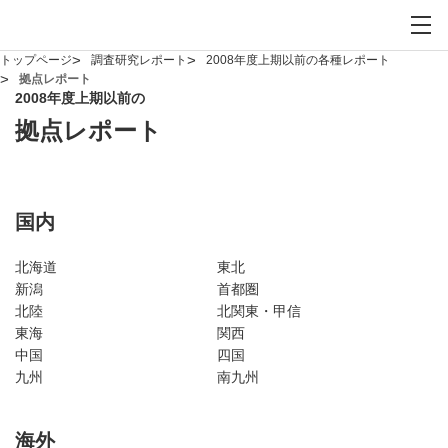
お問い合わせ
サイト内検索を開
メイ
トップページ
調査研究レポート
2008年度上期以前の各種レポート
拠点レポート
2008年度上期以前の
拠点レポート
国内
北海道
東北
新潟
首都圏
北陸
北関東・甲信
東海
関西
中国
四国
九州
南九州
海外