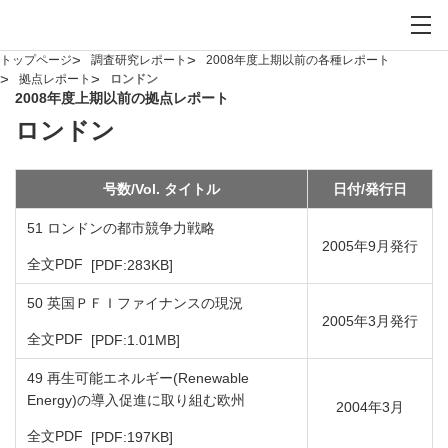
お問い合わせ
サイト内検索を開
メイ
トップページ
調査研究レポート
2008年度上期以前の各種レポート
拠点レポート
ロンドン
2008年度上期以前の拠点レポート
ロンドン
号数/Vol. タイトル
日付/発行日
51 ロンドンの都市競争力戦略
2005年9月発行
PDFファイルが新規ウィンドウで開きます
全文PDF
[PDF:283KB]
50 英国ＰＦＩファイナンスの現況
2005年3月発行
PDFファイルが新規ウィンドウで開きます
全文PDF
[PDF:1.01MB]
49 再生可能エネルギー(Renewable
Energy)の導入促進に取り組む欧州
2004年3月
PDFファイルが新規ウィンドウで開きます
全文PDF
[PDF:197KB]