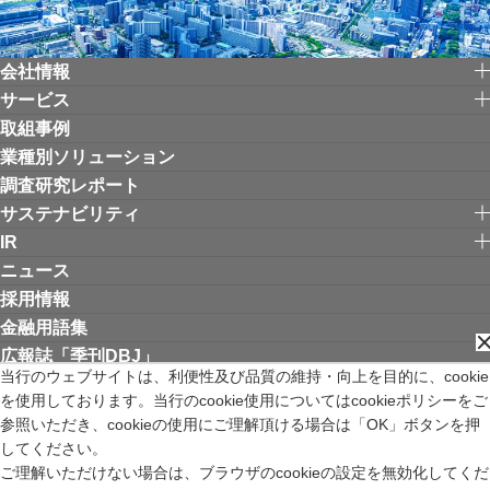
会社情報
サービス
取組事例
業種別ソリューション
調査研究レポート
サステナビリティ
IR
ニュース
採用情報
金融用語集
広報誌「季刊DBJ」
当行のウェブサイトは、利便性及び品質の維持・向上を目的に、cookie
を使用しております。当行のcookie使用についてはcookieポリシーをご
リンク集
お問い合わせ
サイトご利用にあたって
個人情報保護方針
参照いただき、cookieの使用にご理解頂ける場合は「OK」ボタンを押
ウェブアクセシビリティ方針
してください。
金融商品取引法の特定投資家制度に関する「期限日」について
ご理解いただけない場合は、ブラウザのcookieの設定を無効化してくだ
苦情等受付窓口
サイトマップ
English
新規ウィンドウを開きます