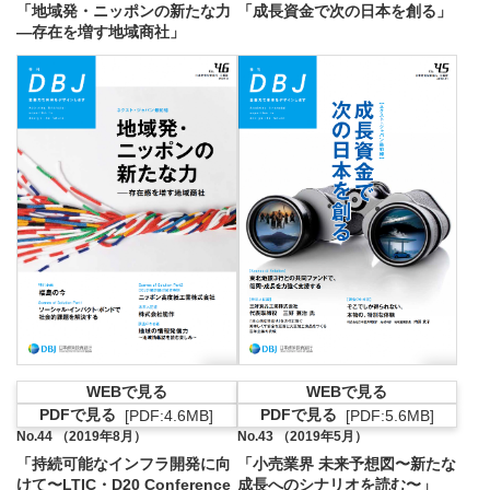
「地域発・ニッポンの新たな力
「成長資金で次の日本を創る」
—存在を増す地域商社」
WEBで見る
WEBで見る
PDFで見る
PDFで見る
[PDF:4.6MB]
[PDF:5.6MB]
PDFファイルが新規ウィンドウで開きます
PDFファイルが新
No.44 （2019年8月）
No.43 （2019年5月）
「持続可能なインフラ開発に向
「小売業界 未来予想図〜新たな
けて〜LTIC・D20 Conference
成長へのシナリオを読む〜」