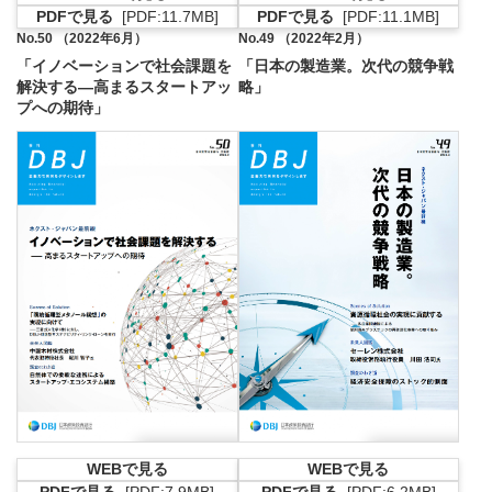
PDFで見る
PDFで見る
[PDF:11.7MB]
[PDF:11.1MB]
PDFファイルが新規ウィンドウで開きます
PDFファイルが新
No.50 （2022年6月）
No.49 （2022年2月）
「イノベーションで社会課題を
「日本の製造業。次代の競争戦
解決する—高まるスタートアッ
略」
プへの期待」
WEBで見る
WEBで見る
PDFで見る
PDFで見る