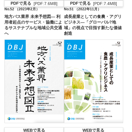
PDFで見る
PDFで見る
[PDF:7.4MB]
[PDF:7.6MB]
PDFファイルが新
PDFファイルが新規ウィンドウで開きます
No.52 （2023年2月）
No.51 （2022年11月）
地方バス業界 未来予想図— 利
成長産業としての食農・アグリ
用者起点のサービス・協働によ
ビジネス—「グローバル?地
るサステナブルな地域公共交通
域」の視点で目指す新たな価値
へ
創造
WEBで見る
WEBで見る