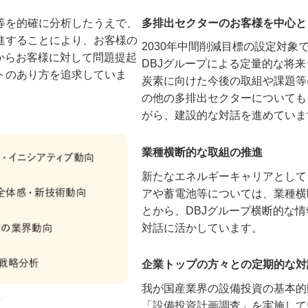
等を的確に分析したうえで、
多排出セクターのお客様を中心と
進することにより、お客様の
2030年中間削減目標の設定対
からお客様に対して問題提起
DBJグループによる定量的な将
トのあり方を追求していま
炭素に向けた今後の取組や課題等
の他の多排出セクターについても
がら、建設的な対話を進めていま
業種横断的な取組の推進
新たなエネルギーキャリアとして
アや蓄電池等については、業種横
とから、DBJグループ横断的な
対話に活かしています。
企業トップの方々との定期的な対
我が国産業界の設備投資の基本的
「設備投資計画調査」を実施して