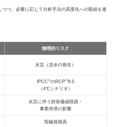
しつつ、必要に応じて分析手法の高度化への取組を進
物理的リスク
水災（洪水の発生）
*2
*3
IPCC
のRCP
8.5
（4℃シナリオ）
水災に伴う担保価値毀損・
事業停滞の影響
投融資残高