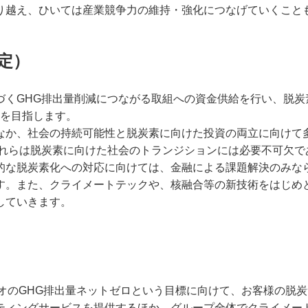
り越え、ひいては産業競争力の維持・強化につなげていくこと
定）
づくGHG排出量削減につながる取組への資金供給を行い、脱炭
成を目指します。
なか、社会の持続可能性と脱炭素に向けた投資の両立に向けて多
これらは脱炭素に向けた社会のトランジションには必要不可欠で
的な脱炭素化への対応に向けては、金融による課題解決のみな
す。また、クライメートテックや、核融合等の新技術をはじめ
していきます。
ォリオのGHG排出量ネットゼロという目標に向けて、お客様の
ティングサービスを提供するほか、グループ全体でクライメー