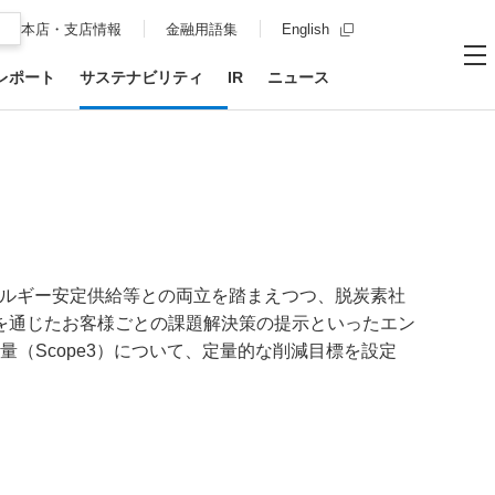
新規ウィンドウを開
本店・支店情報
金融用語集
English
レポート
サステナビリティ
IR
ニュース
お問い合わせ
サイト内
メ
エネルギー安定供給等との両立を踏まえつつ、脱炭素社
を通じたお客様ごとの課題解決策の提示といったエン
量（Scope3）について、定量的な削減目標を設定