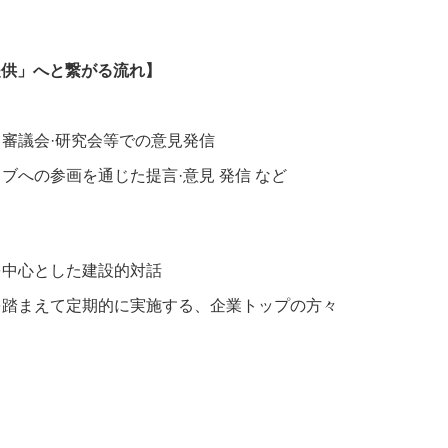
提供」へと繋がる流れ】
審議会·研究会等での意見発信
ブへの参画を通じた提言·意見 発信 など
を中心とした建設的対話
を踏まえて定期的に実施する、企業トップの方々