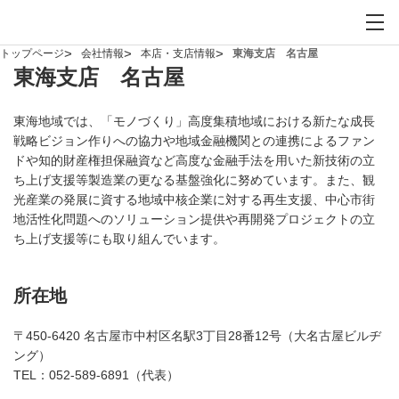
お問い合わせ
サイト内検索を開
メイ
トップページ
会社情報
本店・支店情報
東海支店 名古屋
東海支店 名古屋
東海地域では、「モノづくり」高度集積地域における新たな成長
戦略ビジョン作りへの協力や地域金融機関との連携によるファン
ドや知的財産権担保融資など高度な金融手法を用いた新技術の立
ち上げ支援等製造業の更なる基盤強化に努めています。また、観
光産業の発展に資する地域中核企業に対する再生支援、中心市街
地活性化問題へのソリューション提供や再開発プロジェクトの立
ち上げ支援等にも取り組んでいます。
所在地
〒450-6420 名古屋市中村区名駅3丁目28番12号（大名古屋ビルヂ
ング）
TEL：
052-589-6891
（代表）