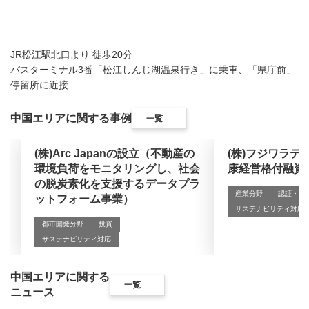
JR松江駅北口より 徒歩20分
バスターミナル3番「松江しんじ湖温泉行き」に乗車、「県庁前」
停留所に近接
中国エリアに関する事例
一覧
(株)Arc Japanの設立（不動産の
(株)フジワラテ
環境負荷をモニタリングし、社会
康経営格付融資
の脱炭素化を支援するデータプラ
産業分野
認証・独
ットフォーム事業）
サステナビリティ対応
都市開発分野
投資
サステナビリティ対応
中国エリアに関する
一覧
ニュース