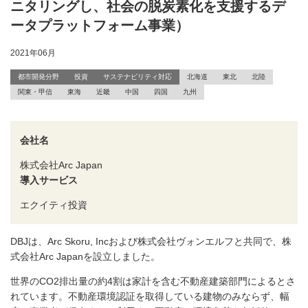
ニタリングし、社会の脱炭素化を支援するデ
ータプラットフォーム事業）
2021年06月
都市開発分野
投資
サステナビリティ対応
北海道
東北
北陸
関東・甲信
東海
近畿
中国
四国
九州
会社名
株式会社Arc Japan
導入サービス
エクイティ投資
DBJは、Arc Skoru, Incおよび株式会社ヴォンエルフと共同で、株
式会社Arc Japanを設立しました。
世界のCO2排出量の約4割は家計を含む不動産建築部門によるとさ
れています。不動産環境認証を取得している建物のみならず、幅