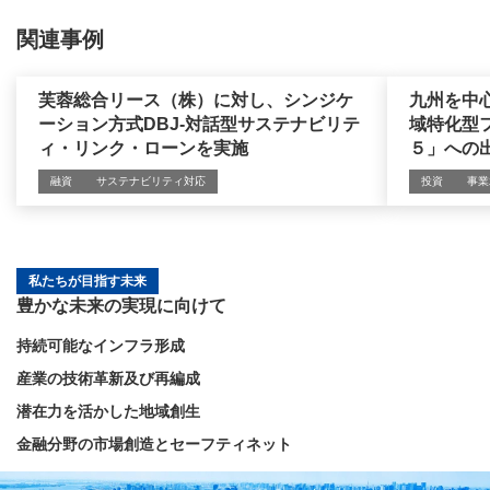
関連事例
芙蓉総合リース（株）に対し、シンジケ
九州を中
ーション方式DBJ-対話型サステナビリテ
域特化型
ィ・リンク・ローンを実施
５」への
融資
サステナビリティ対応
投資
事業
私たちが目指す未来
豊かな未来の実現に向けて
持続可能なインフラ形成
産業の技術革新及び再編成
潜在力を活かした地域創生
金融分野の市場創造とセーフティネット