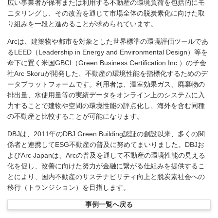
広い事業者が保有または利用する不動産の環境負荷を包括的にモ
ニタリングし、その改善を通じて市場全体の脱炭素化に向けた取
り組みを一段と進めることが求められています。
Arcは、建築物や都市を対象とした世界標準の環境評価ツールであ
るLEED（Leadership in Energy and Environmental Design）等を
傘下に置く米国GBCI（Green Business Certification Inc.）の子会
社Arc Skoruが開発した、不動産の環境性能を指標化するためのデ
ータプラットフォームです。利用者は、温室効果ガス、廃棄物の
排出量、水使用量等の実績データをオンライン上のシステムに入
力することで建物や空間の環境性能の評点化し、海外を含む同種
の不動産と比較することが可能になります。
DBJは、2011年のDBJ Green Building認証の創設以来、多くの関
係者と連携してESG不動産の普及に努めてまいりました。DBJお
よびArc Japanは、Arcの普及を通して不動産の環境性能の見える
化を促し、改善に向けた努力が金融に繋がる仕組みを提供するこ
とにより、国内不動産のサステナビリティ向上と脱炭素社会への
移行（トランジション）を目指します。
事例一覧へ戻る