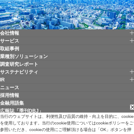
会社情報
サービス
取組事例
業種別ソリューション
調査研究レポート
サステナビリティ
IR
ニュース
採用情報
金融用語集
広報誌「季刊DBJ」
当行のウェブサイトは、利便性及び品質の維持・向上を目的に、cookie
を使用しております。当行のcookie使用についてはcookieポリシーをご
リンク集
お問い合わせ
サイトご利用にあたって
個人情報保護方針
参照いただき、cookieの使用にご理解頂ける場合は「OK」ボタンを押
ウェブアクセシビリティ方針