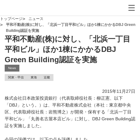
お問い合わせ
サイト内検索を開
メイ
トップページ
ニュース
平和不動産(株)に対し、「北浜一丁目平和ビル」ほか1棟にかかるDBJ Green
Building認証を実施
平和不動産(株)に対し、「北浜一丁目
平和ビル」ほか1棟にかかるDBJ
Green Building認証を実施
News
関東・甲信
東海
近畿
2015年11月27日
株式会社日本政策投資銀行（代表取締役社長：柳正憲、以下
「DBJ」という。）は、平和不動産株式会社（本社：東京都中央
区、代表取締役社長：岩熊博之）が開発・保有する「北浜一丁目
平和ビル」「丸善名古屋本店ビル」に対し、DBJ Green Building認
証を実施しました。
今回の評価では、以下の点を評価しました。