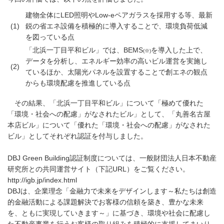
建物全体にLED照明やLow-eペアガラスを採用する等、最新
(1)
鋭の省エネ設備を積極的に導入することで、環境負荷低減
を図っている点
「北浜一丁目平和ビル」では、BEMS
を導入した上で、
(※)
データを分析し、エネルギー効率の高いビル運営を実施し
(2)
ているほか、太陽光パネルを設置することで創エネの観点
からも環境配慮を推進している点
その結果、「北浜一丁目平和ビル」について「極めて優れた
「環境・社会への配慮」がなされたビル」として、「丸善名古屋
本店ビル」について「優れた「環境・社会への配慮」がなされた
ビル」としてそれぞれ認証を付与しました。
DBJ Green Building認証制度については、一般財団法人日本不動産
研究所との共同運営サイト（下記URL）をご覧ください。
http://igb.jp/index.html
DBJは、企業理念「金融力で未来をデザインします～私たちは創造
的金融活動による課題解決でお客様の信頼を築き、豊かな未来
を、ともに実現していきます～」に基づき、環境や社会に配慮し